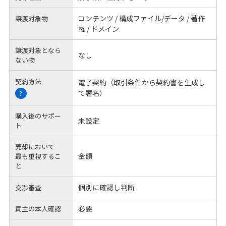
コンテンツ / 構成ファイル/データ / 著作
譲渡対象物
権 / ドメイン
譲渡対象となら
なし
ない物
契約方法
電子契約（取引条件から契約書を生成し
て署名）
?
購入後のサポー
未設定
ト
売却において
金額
最も重視するこ
と
個別に確認し判断
交渉審査
必要
買主の本人確認