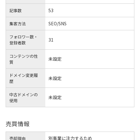
53
記事数
SEO/SNS
集客方法
フォロワー数・
31
登録者数
コンテンツの性
未設定
質
ドメイン変更履
未設定
歴
中古ドメインの
未設定
使用
売買情報
別事業に注力するため
売却理由