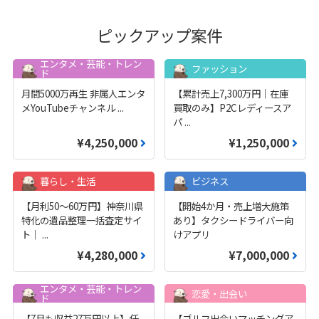
ピックアップ案件
エンタメ・芸能・トレン
ファッション
ド
月間5000万再生 非属人エンタ
【累計売上7,300万円｜在庫
メYouTubeチャンネル
...
買取のみ】P2Cレディースア
パ
...
¥4,250,000
¥1,250,000
暮らし・生活
ビジネス
【月利50〜60万円】神奈川県
【開始4か月・売上増大施策
特化の遺品整理一括査定サイ
あり】タクシードライバー向
ト｜
...
けアプリ
¥4,280,000
¥7,000,000
エンタメ・芸能・トレン
恋愛・出会い
ド
【7月も収益27万円以上】任
【ゴルフ出会いマッチングア