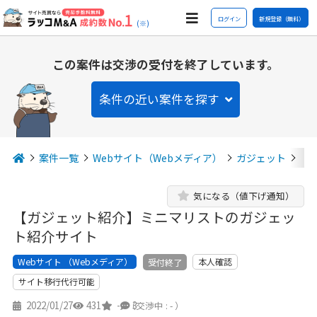
ログイン
新規登録（無料）
(※)
この案件は交渉の受付を終了しています。
条件の近い案件を探す
案件一覧
Webサイト（Webメディア）
ガジェット
【
気になる（値下げ通知）
【ガジェット紹介】ミニマリストのガジェッ
ト紹介サイト
Webサイト （Webメディア）
本人確認
受付終了
サイト移行代行可能
2022/01/27
431
-
3
（交渉中 : - ）