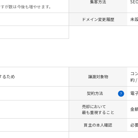
SE
集客方法
ですが数は今後も増やせます。
未
ドメイン変更履歴
コン
するため
譲渡対象物
約 
電
契約方法
?
売却において
金
最も重視すること
必
買主の本人確認