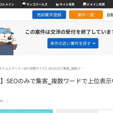
コドメイン
ラッコツールズ
サイト売買
ドメイン売買
売却案件登録
案件一覧
自
この案件は交渉の受付を終了していま
条件の近い案件を探す
トナム人ゲーマー向け攻略サイト】SEOのみで集客‗複数ワ…
】SEOのみで集客‗複数ワードで上位表示
 : - ）