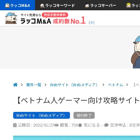
ラッコM&A
ラッコキーワード
ラッコサーバー
ラッ
(※)
案件一覧
Webサイト（Webメディア）
ベトナム
【ベ
【ベトナム人ゲーマー向け攻略サイト
Webサイト （Webメディア）
受付終了
公開日 :
2022/01/27
閲覧 :
756
気になる :
-
交渉申込 :
3
（交渉中