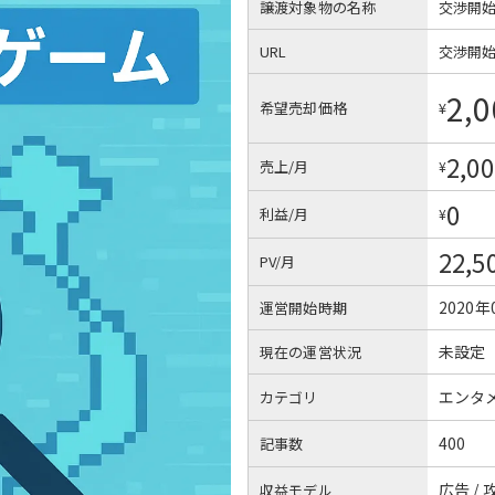
譲渡対象物の名称
交渉開
URL
交渉開
2,0
希望売却価格
¥
2,00
売上/月
¥
0
利益/月
¥
22,5
PV/月
2020年
運営開始時期
未設定
現在の運営状況
エンタ
カテゴリ
400
記事数
広告 /
収益モデル