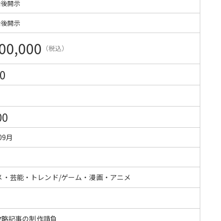
始後開示
始後開示
00,000
（税込）
0
00
09月
メ・芸能・トレンド/ゲーム・漫画・アニメ
 攻略記事の制作請負