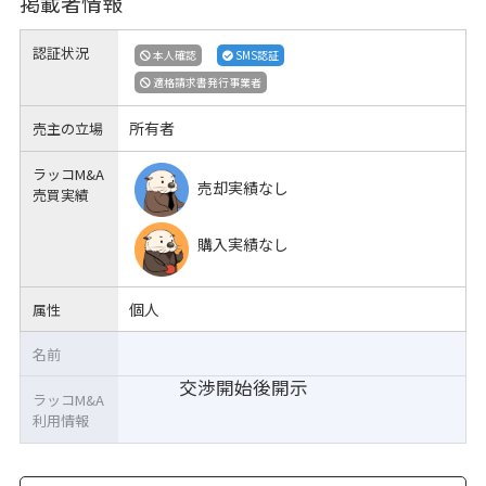
掲載者情報
認証状況
本人確認
SMS認証
適格請求書発行事業者
所有者
売主の立場
ラッコM&A
売却実績なし
売買実績
購入実績なし
個人
属性
名前
交渉開始後開示
ラッコM&A
利用情報