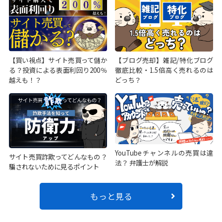
【買い視点】サイト売買って儲か
【ブログ売却】雑記/特化ブログ
る？投資による表面利回り200％
徹底比較・1.5倍高く売れるのは
越えも！？
どっち？
YouTubeチャンネルの売買は違
サイト売買詐欺ってどんなもの？
法？ 弁護士が解説
騙されないために見るポイント
もっと見る