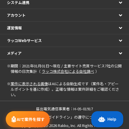
システム連携
アカウント
運営情報
ラッコWebサービス
メディア
※期間：2021年01月01日～現在 / 主要サイト売買サービス7社の公開
情報の日次集計（
ラッコ株式会社による自社調べ
）
※
案件に表示される画像
はAIによる自動生成です（案件名・アピー
ルポイントを基に作成）。正確な情報は案件詳細をご確認くださ
い。
届出電気通信事業者：H-05-01917
「中小M&Aガイドライン」の遵守について
🤖
AIで案件を探す
Copyright(c) 2020-2026
Rakko, Inc.
All Rights Reserved.