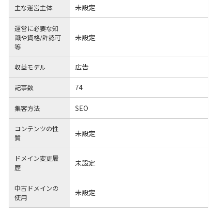
未設定
主な運営主体
運営に必要な知
未設定
識や
資格/許認可
等
広告
収益モデル
74
記事数
SEO
集客方法
コンテンツの性
未設定
質
ドメイン変更履
未設定
歴
中古ドメインの
未設定
使用