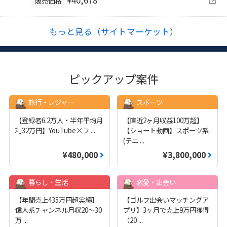
¥40,678
販売価格
もっと見る（サイトマーケット）
ピックアップ案件
旅行・レジャー
スポーツ
【登録者6.2万人・半年平均月
【直近2ヶ月収益100万超】
利32万円】YouTube×フ
...
【ショート動画】スポーツ系
(テニ
...
¥480,000
¥3,800,000
暮らし・生活
恋愛・出会い
【年間売上435万円超実績】
【ゴルフ出会いマッチングア
偉人系チャンネル月収20～30
プリ】3ヶ月で売上9万円獲得
万
...
（20
...