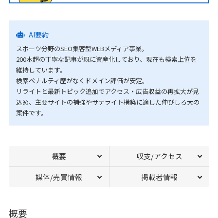
AI要約
スポーツ分野のSEO集客型WEBメディア事業。
200本超の丁寧な記事が既に資産化しており、現在も検索上位を
維持しています。
検索ペナルティ歴がなくドメイン評価が安定。
リライトと最新トピック追加でアクセス・広告収益の再拡大が見
込め、主要サイトの補強やサテライト構築に適した伸びしろ大の
案件です。
概要
収支/アクセス
媒体/売買情報
掲載者情報
概要