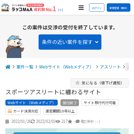
ログイン
新規登録（無料）
(※)
この案件は交渉の受付を終了しています。
条件の近い案件を探す
案件一覧
Webサイト（Webメディア）
アスリート
ス
気になる（値下げ通知）
スポーツアスリートに纏わるサイト
Webサイト （Webメディア）
サイト移行代行可能
受付終了
カード決済対応
運営期間10年以上
2022/01/26
2022/02/03
217
-
4
（交渉中 : - ）