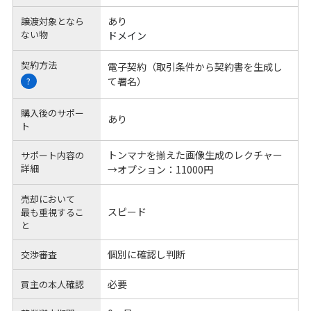
あり
譲渡対象となら
ない物
ドメイン
契約方法
電子契約（取引条件から契約書を生成し
て署名）
?
購入後のサポー
あり
ト
トンマナを揃えた画像生成のレクチャー
サポート内容の
詳細
→オプション：11000円
売却において
スピード
最も重視するこ
と
個別に確認し判断
交渉審査
必要
買主の本人確認