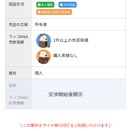
認証状況
本人確認
SMS認証
適格請求書発行事業者
所有者
売主の立場
ラッコM&A
1件以上の売却実績
売買実績
購入実績なし
個人
属性
名前
交渉開始後開示
ラッコM&A
利用情報
\
この案件は
サイト移行代行
をご利用いただけます
/