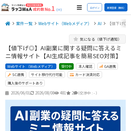
ログイン
新規登録（無料）
(※)
案件一覧
Webサイト（Webメディア）
AI
【値下げ◎】
気になる（値下げ通知）
【値下げ◎】AI副業に関する疑問に答えるミ
ニ情報サイト【AI生成記事を簡易SEO対策】
Webサイト （Webメディア）
本人確認
GA連携
受付中
SC連携
サイト移行代行可能
カード決済対応
購入後のサポートあり
2026/06/01
2026/08/08
481
2
-
（交渉中 : - ）