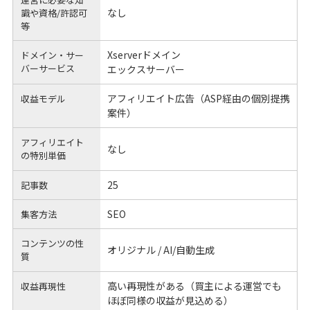
なし
識や
資格/許認可
等
Xserverドメイン
ドメイン・サー
バーサービス
エックスサーバー
アフィリエイト広告（ASP経由の個別提携
収益モデル
案件）
アフィリエイト
なし
の
特別単価
25
記事数
SEO
集客方法
コンテンツの性
オリジナル / AI/自動生成
質
高い再現性がある（買主による運営でも
収益再現性
ほぼ同様の収益が見込める）