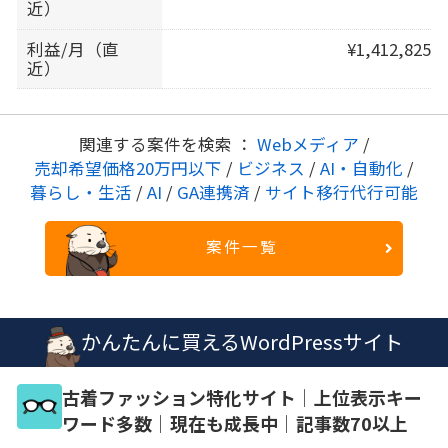
近）
利益/月（直
¥1,412,825
近）
関連する案件を検索 ：
Webメディア
/
売却希望価格20万円以下
/
ビジネス
/
AI・自動化
/
暮らし・生活
/
AI
/
GA連携済
/
サイト移行代行可能
案件一覧
かんたんに買えるWordPressサイト
古着ファッション特化サイト│上位表示キー
ワード多数│現在も成長中│記事数70以上