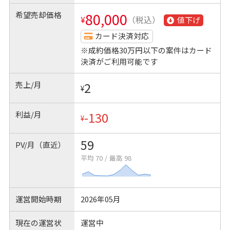
希望売却価格
80,000
¥
（税込）
値下げ
カード決済対応
※成約価格30万円以下の案件はカード
決済がご利用可能です
売上/月
2
¥
利益/月
-130
¥
59
PV/月（直近）
平均 70
/
最高 98
運営開始時期
2026年05月
現在の運営状
運営中