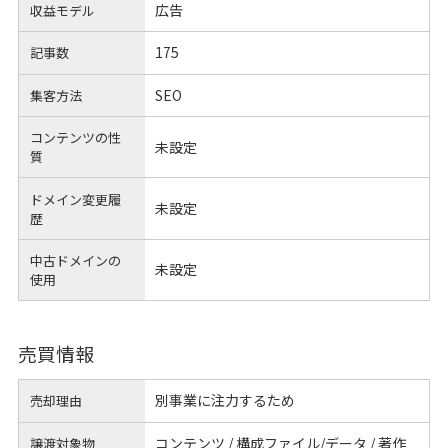
広告
収益モデル
175
記事数
SEO
集客方法
コンテンツの性
未設定
質
ドメイン変更履
未設定
歴
中古ドメインの
未設定
使用
売買情報
別事業に注力するため
売却理由
コンテンツ / 構成ファイル/データ / 著作
譲渡対象物