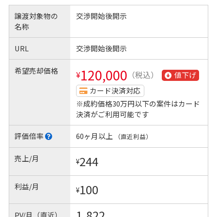
譲渡対象物の
交渉開始後開示
名称
URL
交渉開始後開示
希望売却価格
120,000
¥
（税込）
値下げ
カード決済対応
※成約価格30万円以下の案件はカード
決済がご利用可能です
評価倍率
60ヶ月以上
（直近利益）
売上/月
244
¥
利益/月
100
¥
1,822
PV/月（直近）