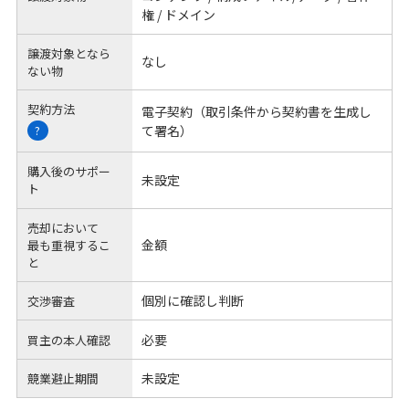
権 / ドメイン
譲渡対象となら
なし
ない物
契約方法
電子契約（取引条件から契約書を生成し
て署名）
?
購入後のサポー
未設定
ト
売却において
金額
最も重視するこ
と
個別に確認し判断
交渉審査
必要
買主の本人確認
未設定
競業避止期間