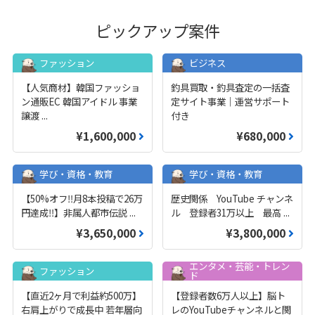
ピックアップ案件
ファッション
ビジネス
【人気商材】韓国ファッショ
釣具買取・釣具査定の一括査
ン通販EC 韓国アイドル 事業
定サイト事業｜運営サポート
譲渡
...
付き
¥1,600,000
¥680,000
学び・資格・教育
学び・資格・教育
【50%オフ‼️月8本投稿で26万
歴史関係 YouTube チャンネ
円達成‼️】非属人都市伝説
...
ル 登録者31万以上 最高
...
¥3,650,000
¥3,800,000
エンタメ・芸能・トレン
ファッション
ド
【直近2ヶ月で利益約500万】
【登録者数6万人以上】脳ト
右肩上がりで成長中 若年層向
レのYouTubeチャンネルと関