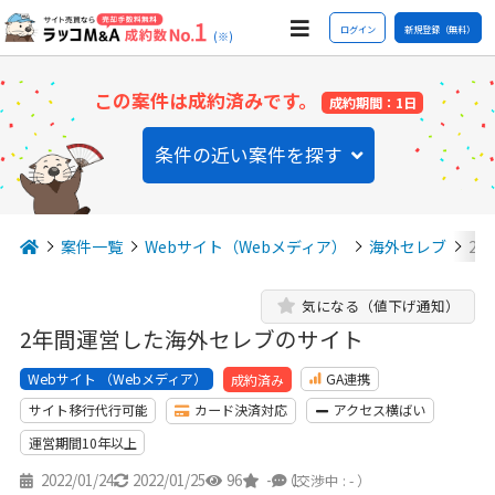
ログイン
新規登録（無料）
(※)
この案件は成約済みです。
成約期間：1日
条件の近い案件を探す
案件一覧
Webサイト（Webメディア）
海外セレブ
2
気になる（値下げ通知）
2年間運営した海外セレブのサイト
Webサイト （Webメディア）
GA連携
成約済み
サイト移行代行可能
カード決済対応
アクセス横ばい
運営期間10年以上
2022/01/24
2022/01/25
96
-
1
（交渉中 : - ）