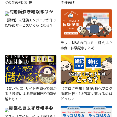
グの失敗例と対策
主様向け）
【動画】未経験エンジニアが作っ
たWebサービスいくらになる？
ラッコM&Aの口コミ・評判は？
事例・体験記事まとめ
【買い視点】サイト売買って儲か
【ブログ売却】雑記/特化ブログ
る？投資による表面利回り200％
徹底比較・1.5倍高く売れるのは
越えも！？
どっち？
アフィリエイトサイトは売れる！