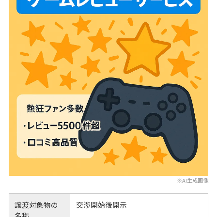
※AI生成画像
譲渡対象物の
交渉開始後開示
名称