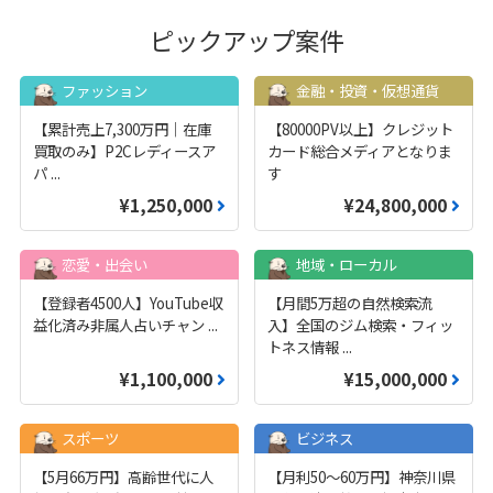
ピックアップ案件
ファッション
金融・投資・仮想通貨
【累計売上7,300万円｜在庫
【80000PV以上】クレジット
買取のみ】P2Cレディースア
カード総合メディアとなりま
パ
...
す
¥1,250,000
¥24,800,000
恋愛・出会い
地域・ローカル
【登録者4500人】YouTube収
【月間5万超の自然検索流
益化済み非属人占いチャン
...
入】全国のジム検索・フィッ
トネス情報
...
¥1,100,000
¥15,000,000
スポーツ
ビジネス
【5月66万円】高齢世代に人
【月利50〜60万円】神奈川県