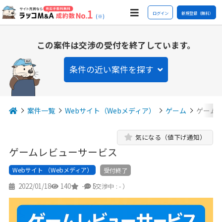
ログイン
新規登録（無料）
(※)
この案件は交渉の受付を終了しています。
条件の近い案件を探す
案件一覧
Webサイト（Webメディア）
ゲーム
ゲーム
気になる（値下げ通知）
ゲームレビューサービス
Webサイト （Webメディア）
受付終了
2022/01/18
140
-
5
（交渉中 : - ）