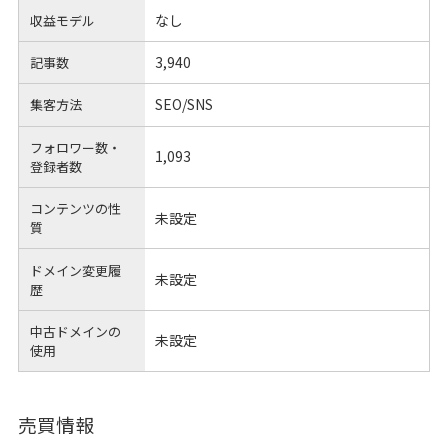
なし
収益モデル
3,940
記事数
SEO/SNS
集客方法
フォロワー数・
1,093
登録者数
コンテンツの性
未設定
質
ドメイン変更履
未設定
歴
中古ドメインの
未設定
使用
売買情報