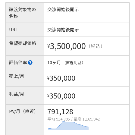
譲渡対象物の
交渉開始後開示
名称
URL
交渉開始後開示
希望売却価格
3,500,000
¥
（税込）
評価倍率
10ヶ月
（直近利益）
売上/月
350,000
¥
利益/月
350,000
¥
791,128
PV/月（直近）
平均 914,395
/
最高 1,169,942