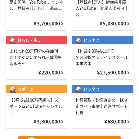
歴史関係 YouTube チャンネ
【登録者1万人】健康系非属
ル 登録者31万以上 最高
...
人YouTube｜非属人運営可｜
台
...
¥3,700,000
¥5,030,000
暮らし・生活
ビジネス
上代で約20万円分の在庫付
【利益率80%以上可】
き！すぐに始められる韓国生
AI×SNSオンラインスクール
地販売E
...
事業の事
...
¥220,000
¥27,500,000
スポーツ
ビジネス
【6月収益100万円超え】ス
釣具買取・釣具査定の一括査
ポーツ系YouTubeチャンネル
定サイト事業｜運営サポート
...
付き
¥3,300,000
¥680,000