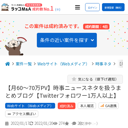
ログイン
新規登録（無料）
(※)
この案件は成約済みです。
成約期間：4日
条件の近い案件を探す
案件一覧
Webサイト（Webメディア）
時事ネタ
【月
気になる（値下げ通知）
【月60〜70万PV】時事ニュースネタを扱うま
とめブログ【Twitterフォロワー1万人以上】
Webサイト （Webメディア）
本人確認
GA連携
成約済み
アクセス横ばい
2022/01/17
2022/01/20
274
-
28
（交渉中 : - ）