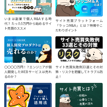
いまは副業で個人M&Aする時
サイト売買プラットフォーム
代？ たった5万円から始めるサイ
「ラッコM&A」とは？特徴やこ
ト売買のススメ
だわりポイント
〇〇〇〇万円！？エンジニアが個
サイト売買失敗例33選とその対
人開発したWEBサービスは売れ
策・リスクを把握してトラブル防
るのか？
止！