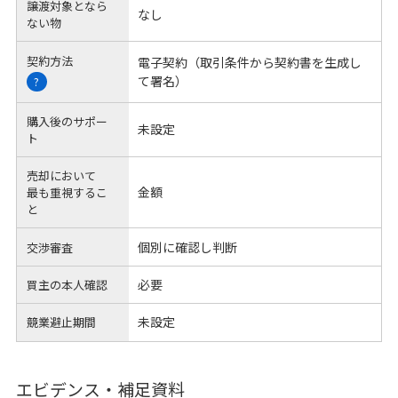
譲渡対象となら
なし
ない物
契約方法
電子契約（取引条件から契約書を生成し
て署名）
?
購入後のサポー
未設定
ト
売却において
金額
最も重視するこ
と
個別に確認し判断
交渉審査
必要
買主の本人確認
未設定
競業避止期間
エビデンス・補足資料