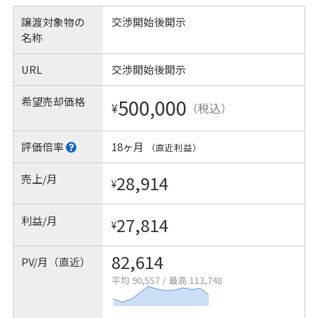
譲渡対象物の
交渉開始後開示
名称
URL
交渉開始後開示
希望売却価格
500,000
¥
（税込）
評価倍率
18ヶ月
（直近利益）
売上/月
28,914
¥
利益/月
27,814
¥
82,614
PV/月（直近）
平均 90,557
/
最高 113,748