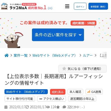
ログイン
新規登録（無料）
(※)
この案件は成約済みです。
成約期間：5時間
条件の近い案件を探す
案件一覧
Webサイト（Webメディア）
ルアー
【上位
気になる（値下げ通知）
【上位表示多数｜長期運用】ルアーフィッシ
ングの情報サイト
Webサイト （Webメディア）
本人確認
GA連携
成約済み
サイト移行代行可能
アクセス横ばい
運営期間10年以上
2022/01/17
2022/01/17
124
-
22
（交渉中 : - ）