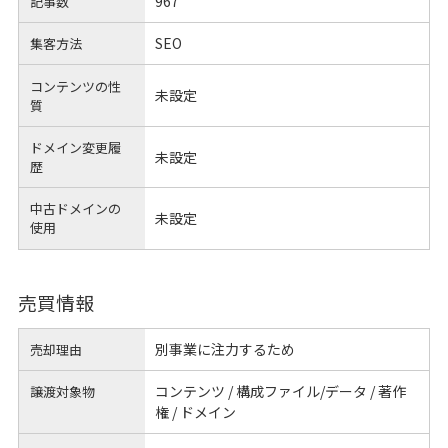
967
記事数
SEO
集客方法
コンテンツの性
未設定
質
ドメイン変更履
未設定
歴
中古ドメインの
未設定
使用
売買情報
別事業に注力するため
売却理由
コンテンツ / 構成ファイル/データ / 著作
譲渡対象物
権 / ドメイン