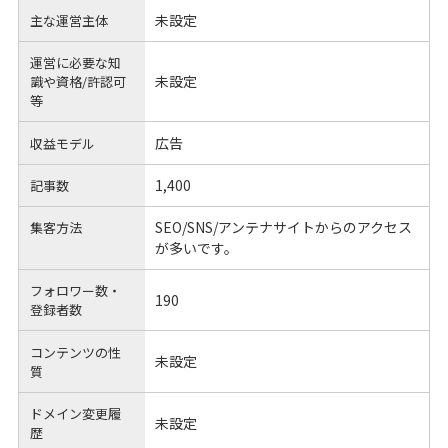
未設定
主な運営主体
運営に必要な知
未設定
識や
資格/許認可
等
広告
収益モデル
1,400
記事数
SEO/SNS/アンテナサイトからのアクセス
集客方法
が多いです。
フォロワー数・
190
登録者数
コンテンツの性
未設定
質
ドメイン変更履
未設定
歴