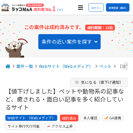
ログイン
新規登録（無料）
(※)
この案件は成約済みです。
成約期間：22日
条件の近い案件を探す
案件一覧
Webサイト（Webメディア）
ペット
【値下
気になる（値下げ通知）
【値下げしました】ペットや動物系の記事な
ど、癒される・面白い記事を多く紹介してい
るサイト
Webサイト （Webメディア）
本人確認
GA連携
成約済み
サイト移行代行可能
アクセス上昇