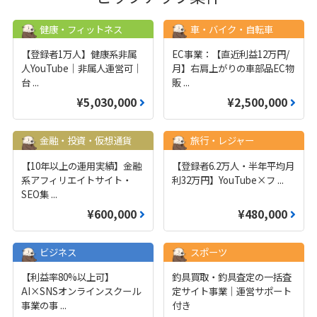
健康・フィットネス
車・バイク・自転車
【登録者1万人】健康系非属
EC事業：【直近利益12万円/
人YouTube｜非属人運営可｜
月】右肩上がりの車部品EC物
台
...
販
...
¥5,030,000
¥2,500,000
金融・投資・仮想通貨
旅行・レジャー
【10年以上の運用実績】金融
【登録者6.2万人・半年平均月
系アフィリエイトサイト・
利32万円】YouTube×フ
...
SEO集
...
¥600,000
¥480,000
ビジネス
スポーツ
【利益率80%以上可】
釣具買取・釣具査定の一括査
AI×SNSオンラインスクール
定サイト事業｜運営サポート
事業の事
...
付き