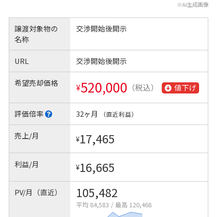
※AI生成画像
譲渡対象物の
交渉開始後開示
名称
URL
交渉開始後開示
希望売却価格
520,000
¥
（税込）
値下げ
評価倍率
32ヶ月
（直近利益）
売上/月
17,465
¥
利益/月
16,665
¥
105,482
PV/月（直近）
平均 84,583
/
最高 120,468