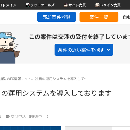
コドメイン
ラッコツールズ
サイト売買
ドメイン売買
売却案件登録
案件一覧
自
この案件は交渉の受付を終了していま
条件の近い案件を探す
加型のFX情報サイト。独自の運用システムを導入して…
自の運用システムを導入しております
 :
-
交渉申込 :
6
（交渉中 : - ）