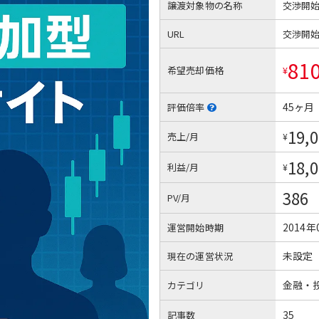
譲渡対象物の名称
交渉開
URL
交渉開
81
希望売却価格
¥
45ヶ月
評価倍率
19,
売上/月
¥
18,
利益/月
¥
386
PV/月
2014年
運営開始時期
未設定
現在の運営状況
金融・
カテゴリ
35
記事数