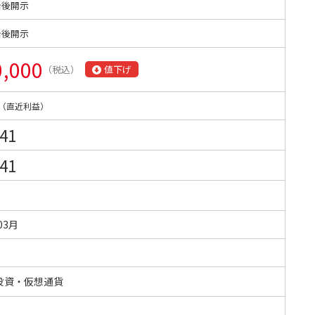
始後開示
始後開示
0,000
（税込）
値下げ
（直近利益）
041
041
03月
投資・仮想通貨