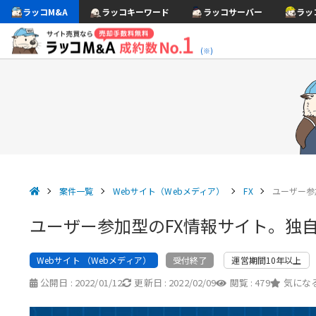
ラッコM&A
ラッコキーワード
ラッコサーバー
ラッ
(※)
案件一覧
Webサイト（Webメディア）
FX
ユーザー参
ユーザー参加型のFX情報サイト。独
Webサイト （Webメディア）
運営期間10年以上
受付終了
公開日 :
2022/01/12
更新日 :
2022/02/09
閲覧 :
479
気になる