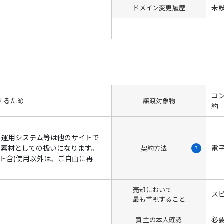
未
ドメイン変更履歴
コン
するため
譲渡対象物
約
、運用システム等は他のサイトで
ー素材としての扱いになります。
電
契約方法
?
イト含)使用以外は、ご自由に再
売却において
ス
最も重視すること
必
買主の本人確認