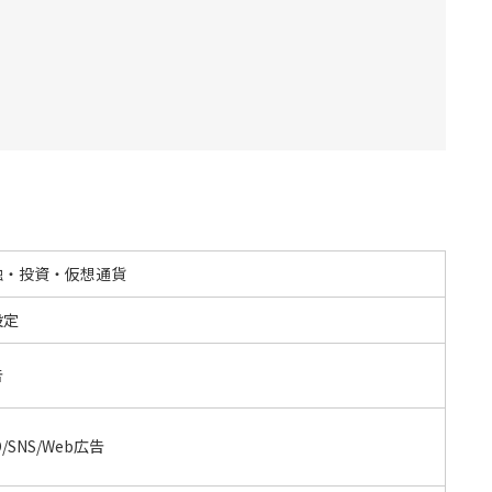
融・投資・仮想通貨
設定
告
O/SNS/Web広告