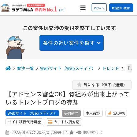
ログイン
新規登録（無料）
(※)
この案件は交渉の受付を終了しています。
条件の近い案件を探す
案件一覧
Webサイト（Webメディア）
トレンド
【ア
気になる（値下げ通知）
【アドセンス審査OK】骨組みが出来上がって
いるトレンドブログの売却
Webサイト （Webメディア）
本人確認
GA連携
受付終了
サイト移行代行可能
カード決済対応
2022/01/07
2022/01/09
171
-
4
（交渉中 : - ）