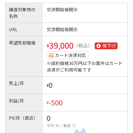
譲渡対象物の
交渉開始後開示
名称
URL
交渉開始後開示
希望売却価格
39,000
¥
（税込）
値下げ
カード決済対応
※成約価格30万円以下の案件はカード
決済がご利用可能です
売上/月
0
¥
利益/月
-500
¥
0
PV/月（直近）
平均 40
/
最高 71