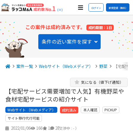
ログイン
新規登録（無料）
(※)
この案件は成約済みです。
成約期間：1日
条件の近い案件を探す
案件一覧
Webサイト（Webメディア）
野菜
【宅配サ
気になる（値下げ通知）
【宅配サービス需要増加で人気】有機野菜や
食材宅配サービスの紹介サイト
Webサイト （Webメディア）
本人確認
PICKUP
成約済み
サイト移行代行可能
2022/01/06
166
1
27
（交渉中 : - ）