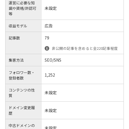
運営に必要な知
未設定
識や
資格/許認可
等
広告
収益モデル
79
記事数
非公開の記事を含めると全220記事程度
SEO/SNS
集客方法
フォロワー数・
1,252
登録者数
コンテンツの性
未設定
質
ドメイン変更履
未設定
歴
中古ドメインの
未設定