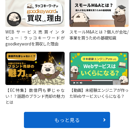
WEBサービス売買インタ
スモールM&Aとは？個人が会社/
ビュー：ラッコキーワードが
事業を買うための基礎知識
goodkeywordを買収した理由
【EC特集】数億円も夢じゃな
【動画】未経験エンジニアが作っ
い！？話題のブランド売却の魅力
たWebサービスいくらになる？
とは
もっと見る