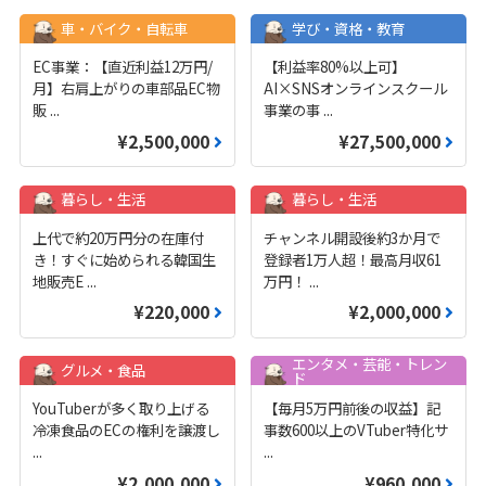
車・バイク・自転車
学び・資格・教育
EC事業：【直近利益12万円/
【利益率80%以上可】
月】右肩上がりの車部品EC物
AI×SNSオンラインスクール
販
...
事業の事
...
¥2,500,000
¥27,500,000
暮らし・生活
暮らし・生活
上代で約20万円分の在庫付
チャンネル開設後約3か月で
き！すぐに始められる韓国生
登録者1万人超！最高月収61
地販売E
...
万円！
...
¥220,000
¥2,000,000
エンタメ・芸能・トレン
グルメ・食品
ド
YouTuberが多く取り上げる
【毎月5万円前後の収益】記
冷凍食品のECの権利を譲渡し
事数600以上のVTuber特化サ
...
...
¥2,000,000
¥960,000