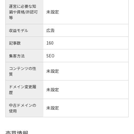
運営に必要な知
未設定
識や
資格/許認可
等
広告
収益モデル
160
記事数
SEO
集客方法
コンテンツの性
未設定
質
ドメイン変更履
未設定
歴
中古ドメインの
未設定
使用
売買情報