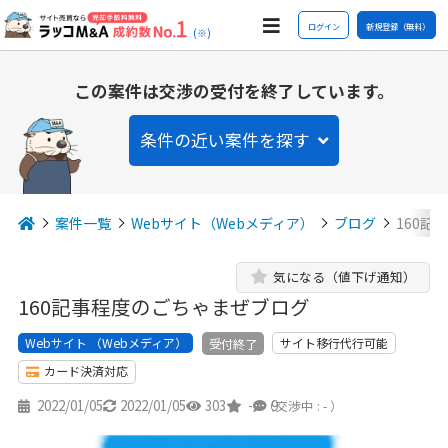
ログイン
新規登録（無料）
(※)
この案件は交渉の受付を終了しています。
条件の近い案件を探す
案件一覧
Webサイト（Webメディア）
ブログ
160記
気になる（値下げ通知）
160記事程度のごちゃまぜブログ
Webサイト （Webメディア）
サイト移行代行可能
受付終了
カード決済対応
2022/01/05
2022/01/05
303
-
9
（交渉中 : - ）