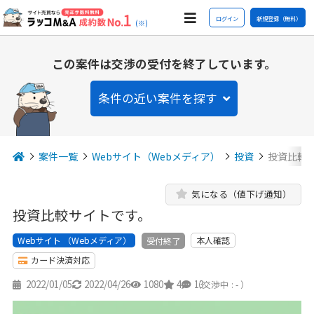
ログイン
新規登録（無料）
(※)
この案件は交渉の受付を終了しています。
条件の近い案件を探す
案件一覧
Webサイト（Webメディア）
投資
投資比較
気になる（値下げ通知）
投資比較サイトです。
Webサイト （Webメディア）
本人確認
受付終了
カード決済対応
2022/01/05
2022/04/26
1080
4
13
（交渉中 : - ）