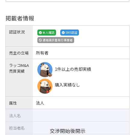
掲載者情報
認証状況
本人確認
SMS認証
適格請求書発行事業者
所有者
売主の立場
ラッコM&A
1件以上の売却実績
売買実績
購入実績なし
法人
属性
法人名
担当者名
交渉開始後開示