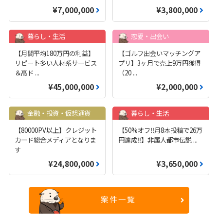
¥7,000,000
¥3,800,000
暮らし・生活
恋愛・出会い
【月間平均180万円の利益】
【ゴルフ出会いマッチングア
リピート多い人材系サービス
プリ】3ヶ月で売上9万円獲得
＆高ド
...
（20
...
¥45,000,000
¥2,000,000
金融・投資・仮想通貨
暮らし・生活
【80000PV以上】クレジット
【50%オフ‼️月8本投稿で26万
カード総合メディアとなりま
円達成‼️】非属人都市伝説
...
す
¥24,800,000
¥3,650,000
案件一覧