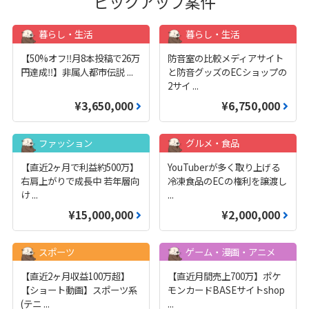
ピックアップ案件
暮らし・生活
暮らし・生活
【50%オフ‼️月8本投稿で26万
防音室の比較メディアサイト
円達成‼️】非属人都市伝説
...
と防音グッズのECショップの
2サイ
...
¥3,650,000
¥6,750,000
ファッション
グルメ・食品
【直近2ヶ月で利益約500万】
YouTuberが多く取り上げる
右肩上がりで成長中 若年層向
冷凍食品のECの権利を譲渡し
け
...
...
¥15,000,000
¥2,000,000
スポーツ
ゲーム・漫画・アニメ
【直近2ヶ月収益100万超】
【直近月間売上700万】ポケ
【ショート動画】スポーツ系
モンカードBASEサイトshop
(テニ
...
...