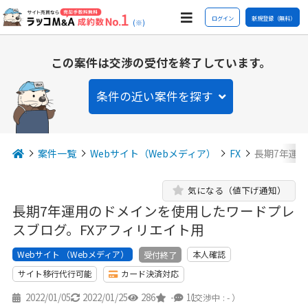
ログイン
新規登録（無料）
(※)
この案件は交渉の受付を終了しています。
条件の近い案件を探す
案件一覧
Webサイト（Webメディア）
FX
長期7年運
気になる（値下げ通知）
長期7年運用のドメインを使用したワードプレ
スブログ。FXアフィリエイト用
Webサイト （Webメディア）
本人確認
受付終了
サイト移行代行可能
カード決済対応
2022/01/05
2022/01/25
286
-
11
（交渉中 : - ）