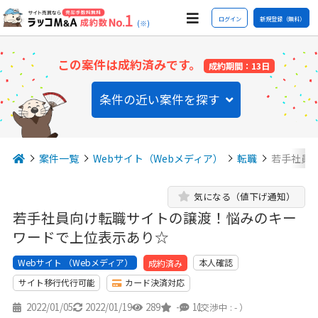
ログイン
新規登録（無料）
(※)
この案件は成約済みです。
成約期間：13日
条件の近い案件を探す
案件一覧
Webサイト（Webメディア）
転職
若手社員
気になる（値下げ通知）
若手社員向け転職サイトの譲渡！悩みのキー
ワードで上位表示あり☆
Webサイト （Webメディア）
本人確認
成約済み
サイト移行代行可能
カード決済対応
2022/01/05
2022/01/19
289
-
11
（交渉中 : - ）