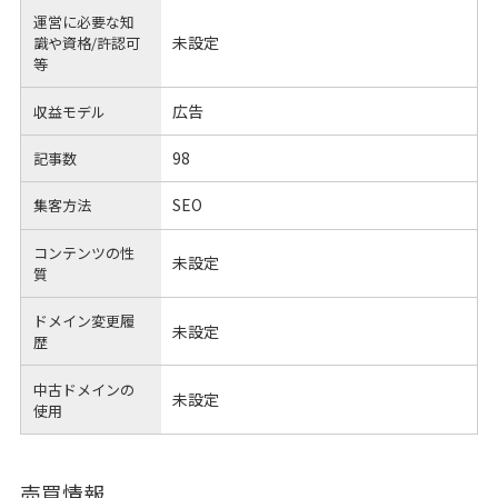
運営に必要な知
未設定
識や
資格/許認可
等
広告
収益モデル
98
記事数
SEO
集客方法
コンテンツの性
未設定
質
ドメイン変更履
未設定
歴
中古ドメインの
未設定
使用
売買情報