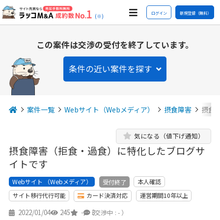
ログイン
新規登録（無料）
(※)
この案件は交渉の受付を終了しています。
条件の近い案件を探す
案件一覧
Webサイト（Webメディア）
摂食障害
摂食
気になる（値下げ通知）
摂食障害（拒食・過食）に特化したブログサ
イトです
Webサイト （Webメディア）
本人確認
受付終了
サイト移行代行可能
カード決済対応
運営期間10年以上
2022/01/04
245
-
3
（交渉中 : - ）