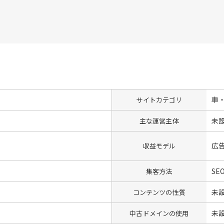
車
サイトカテゴリ
未
主な運営主体
広
収益モデル
SE
集客方法
未
コンテンツの性質
未
中古ドメインの使用