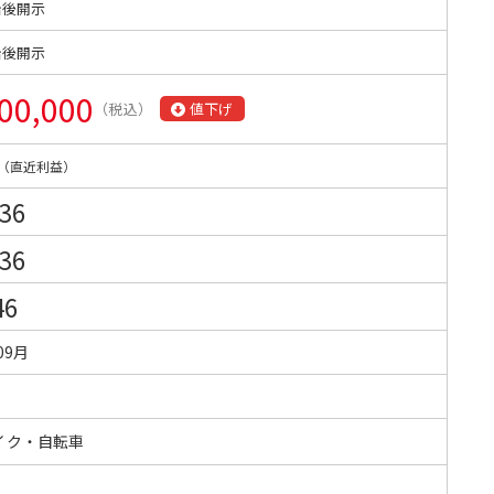
始後開示
始後開示
00,000
（税込）
値下げ
（直近利益）
136
136
46
09月
イク・自転車