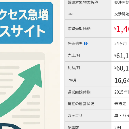
譲渡対象物の名称
交渉開
URL
交渉開
1,4
希望売却価格
¥
24ヶ月
評価倍率
61,
売上/月
¥
60,
利益/月
¥
16,6
PV/月
2015年
運営開始時期
未設定
現在の運営状況
車・バ
カテゴリ
294
記事数