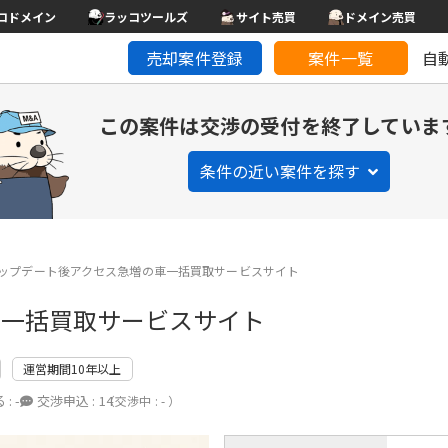
コドメイン
ラッコツールズ
サイト売買
ドメイン売買
売却案件登録
案件一覧
自
この案件は交渉の受付を終了していま
条件の近い案件を探す
ップデート後アクセス急増の車一括買取サービスサイト
車一括買取サービスサイト
運営期間10年以上
 :
-
交渉申込 :
14
（交渉中 : - ）