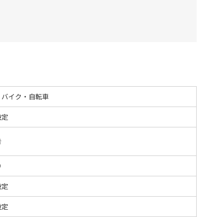
・バイク・自転車
設定
告
O
設定
設定