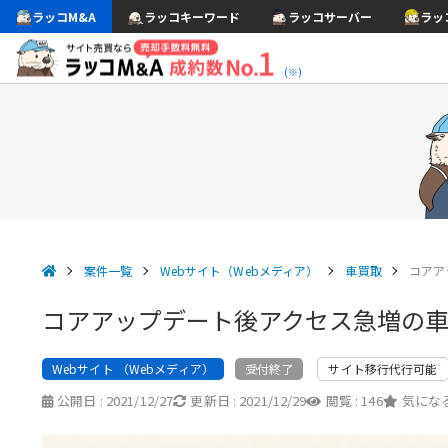
ラッコM&A
ラッコキーワード
ラッコサーバー
ラッ
(※)
案件一覧
Webサイト（Webメディア）
車買取
コアア
コアアップデート後アクセス急増の
Webサイト （Webメディア）
サイト移行代行可能
受付終了
公開日 :
2021/12/27
更新日 :
2021/12/29
閲覧 :
146
気になる