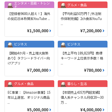
エンタメ・芸能・トレン
グルメ・食品
ド
【登録者9600人超え！】海外
【平均利益50万円↑/外注制
の反応日本称賛系YouTube
...
作体制完備】2ch食系YouTu
...
¥1,500,000
¥7,200,000
ビジネス
ビジネス
【開始4か月・売上増大施策
【売上平均 189,823円】商標
あり】タクシードライバー向
キーワード上位表示多数！格
けアプリ
...
¥7,000,000
¥780,000
グルメ・食品
暮らし・生活
EC事業：【Amazon事業】15
【年間売上435万円超実績】
年以上運営、オリジナル商品
偉人系チャンネル月収20～30
...
万
...
¥5,000,000
¥4,000,000