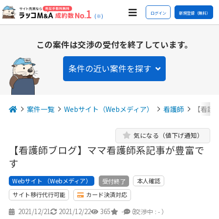
ログイン
新規登録（無料）
(※)
この案件は交渉の受付を終了しています。
条件の近い案件を探す
案件一覧
Webサイト（Webメディア）
看護師
【看護
気になる（値下げ通知）
【看護師ブログ】ママ看護師系記事が豊富で
す
Webサイト （Webメディア）
本人確認
受付終了
サイト移行代行可能
カード決済対応
2021/12/21
2021/12/22
365
-
3
（交渉中 : - ）