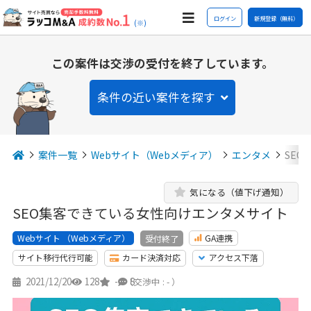
ログイン
新規登録（無料）
(※)
この案件は交渉の受付を終了しています。
条件の近い案件を探す
案件一覧
Webサイト（Webメディア）
エンタメ
SE
気になる（値下げ通知）
SEO集客できている女性向けエンタメサイト
Webサイト （Webメディア）
GA連携
受付終了
サイト移行代行可能
カード決済対応
アクセス下落
2021/12/20
128
-
8
（交渉中 : - ）