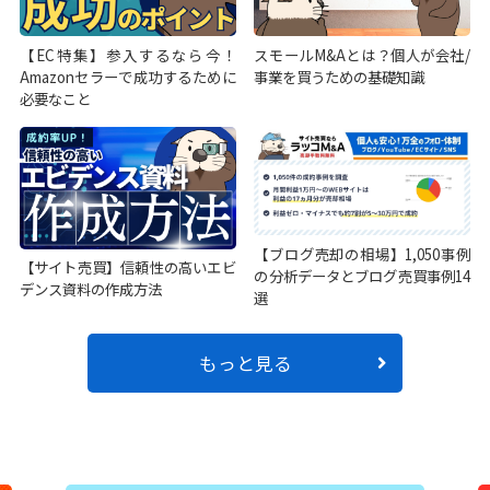
【EC特集】参入するなら今！
スモールM&Aとは？個人が会社/
Amazonセラーで成功するために
事業を買うための基礎知識
必要なこと
【ブログ売却の相場】1,050事例
【サイト売買】信頼性の高いエビ
の分析データとブログ売買事例14
デンス資料の作成方法
選
もっと見る