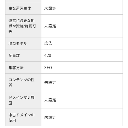
未設定
主な運営主体
運営に必要な知
未設定
識や
資格/許認可
等
広告
収益モデル
420
記事数
SEO
集客方法
コンテンツの性
未設定
質
ドメイン変更履
未設定
歴
中古ドメインの
未設定
使用