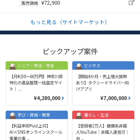
¥72,900
販売価格
もっと見る（サイトマーケット）
ピックアップ案件
シニア・終活・年金
ビジネス
【月利50〜60万円】神奈川県
【開始4か月・売上増大施策
特化の遺品整理一括査定サイ
あり】タクシードライバー向
ト｜
...
けアプリ
¥4,280,000
¥7,000,000
学び・資格・教育
暮らし・生活
【利益率80%以上可】
【登録者1万人】健康系非属
AI×SNSオンラインスクール
人YouTube｜非属人運営可｜
事業の事
...
台
...