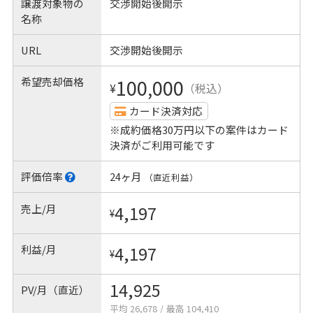
譲渡対象物の
交渉開始後開示
名称
URL
交渉開始後開示
希望売却価格
100,000
¥
（税込）
カード決済対応
※成約価格30万円以下の案件はカード
決済がご利用可能です
評価倍率
24ヶ月
（直近利益）
売上/月
4,197
¥
利益/月
4,197
¥
14,925
PV/月（直近）
平均 26,678
/
最高 104,410