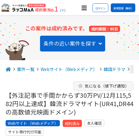
ログイン
新規登録（無料）
(※)
この案件は成約済みです。
成約期間：95日
条件の近い案件を探す
案件一覧
Webサイト（Webメディア）
韓国ドラマ
【外
気になる（値下げ通知）
【外注記事で手間かからず30万PV/12月115,5
82円以上達成】韓流ドラマサイト(UR41,DR44
の高数値元映画ドメイン)
Webサイト （Webメディア）
本人確認
成約済み
サイト移行代行可能