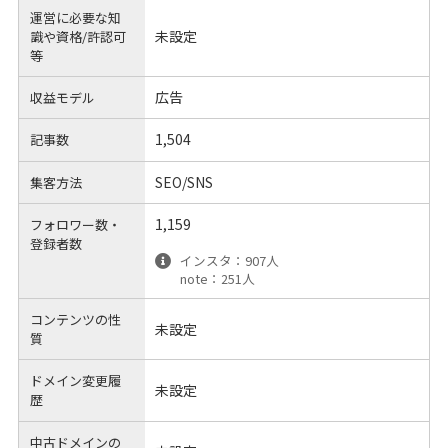
運営に必要な知
未設定
識や
資格/許認可
等
広告
収益モデル
1,504
記事数
SEO/SNS
集客方法
1,159
フォロワー数・
登録者数
インスタ：907人
note：251人
コンテンツの性
未設定
質
ドメイン変更履
未設定
歴
中古ドメインの