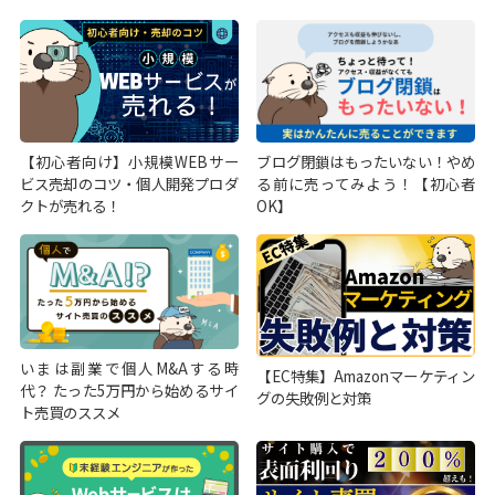
【初心者向け】小規模WEBサー
ブログ閉鎖はもったいない！やめ
ビス売却のコツ・個人開発プロダ
る前に売ってみよう！【初心者
クトが売れる！
OK】
いまは副業で個人M&Aする時
【EC特集】Amazonマーケティン
代？ たった5万円から始めるサイ
グの失敗例と対策
ト売買のススメ