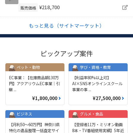
¥218,700
販売価格
もっと見る（サイトマーケット）
ピックアップ案件
ペット・動物
学び・資格・教育
EC事業：【在庫商品額130万
【利益率80%以上可】
円】アクアリウムEC事業｜引
AI×SNSオンラインスクール
継
...
事業の事
...
¥1,800,000
¥27,500,000
ビジネス
グルメ・食品
【月利50〜60万円】神奈川県
【登録者11万・ミリオン動画
特化の遺品整理一括査定サイ
8本・TV番組使用実績】5年近