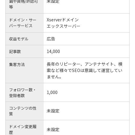
未設定
識や
資格/許認可
等
Xserverドメイン
ドメイン・サー
バーサービス
エックスサーバー
広告
収益モデル
14,000
記事数
長年のリピーター、アンテナサイト、検
集客方法
索など様々でSEOは意識して運営してい
ません。
フォロワー数・
1,000
登録者数
コンテンツの性
未設定
質
ドメイン変更履
未設定
歴