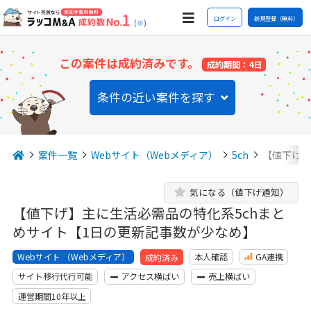
ログイン
新規登録（無料）
(※)
この案件は成約済みです。
成約期間：4日
条件の近い案件を探す
案件一覧
Webサイト（Webメディア）
5ch
【値下げ】
気になる（値下げ通知）
【値下げ】主に生活必需品の特化系5chまと
めサイト【1日の更新記事数が少なめ】
Webサイト （Webメディア）
本人確認
GA連携
成約済み
サイト移行代行可能
アクセス横ばい
売上横ばい
運営期間10年以上