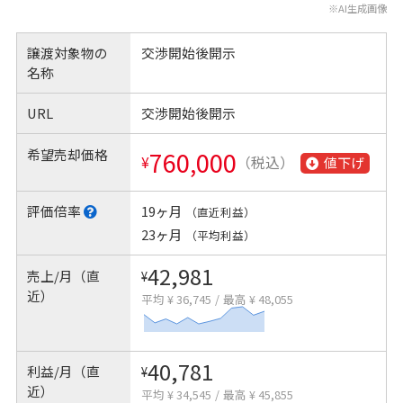
※AI生成画像
譲渡対象物の
交渉開始後開示
名称
URL
交渉開始後開示
希望売却価格
760,000
¥
（税込）
値下げ
評価倍率
19ヶ月
（直近利益）
23ヶ月
（平均利益）
42,981
売上/月（直
¥
近）
平均 ¥ 36,745
/
最高 ¥ 48,055
40,781
利益/月（直
¥
近）
平均 ¥ 34,545
/
最高 ¥ 45,855