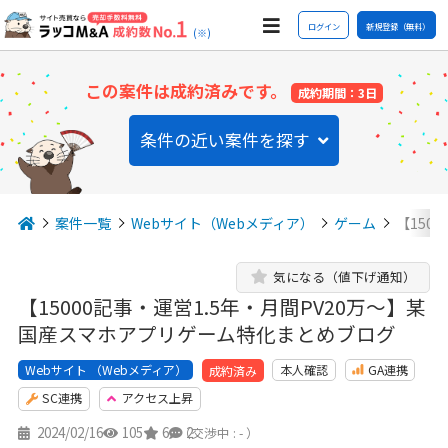
ログイン
新規登録（無料）
(※)
この案件は成約済みです。
成約期間：3日
条件の近い案件を探す
案件一覧
Webサイト（Webメディア）
ゲーム
【150
気になる（値下げ通知）
【15000記事・運営1.5年・月間PV20万～】某
国産スマホアプリゲーム特化まとめブログ
Webサイト （Webメディア）
本人確認
GA連携
成約済み
SC連携
アクセス上昇
2024/02/16
105
6
2
（交渉中 : - ）