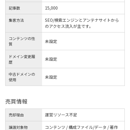
15,000
記事数
SEO/検索エンジンとアンテナサイトから
集客方法
のアクセス流入が主です。
コンテンツの性
未設定
質
ドメイン変更履
未設定
歴
中古ドメインの
未設定
使用
売買情報
運営リソース不足
売却理由
コンテンツ / 構成ファイル/データ / 著作
譲渡対象物