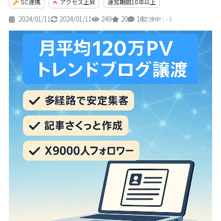
SC連携
アクセス上昇
運営期間10年以上
2024/01/11
2024/01/11
249
20
14
（交渉中 : - ）