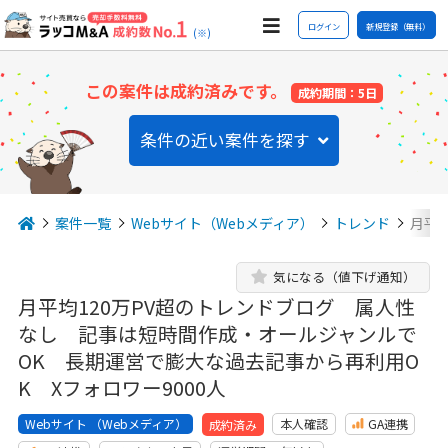
ログイン
新規登録（無料）
(※)
この案件は成約済みです。
成約期間：5日
条件の近い案件を探す
案件一覧
Webサイト（Webメディア）
トレンド
月平
気になる（値下げ通知）
月平均120万PV超のトレンドブログ 属人性
なし 記事は短時間作成・オールジャンルで
OK 長期運営で膨大な過去記事から再利用O
K Xフォロワー9000人
Webサイト （Webメディア）
本人確認
GA連携
成約済み