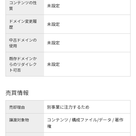
コンテンツの性
未設定
質
ドメイン変更履
未設定
歴
中古ドメインの
未設定
使用
既存ドメインか
未設定
らのリダイレク
ト可否
売買情報
別事業に注力するため
売却理由
コンテンツ / 構成ファイル/データ / 著作
譲渡対象物
権