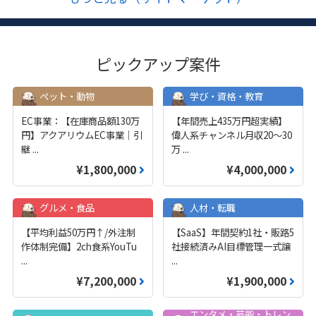
ピックアップ案件
ペット・動物
学び・資格・教育
EC事業：【在庫商品額130万
【年間売上435万円超実績】
円】アクアリウムEC事業｜引
偉人系チャンネル月収20～30
継
...
万
...
¥1,800,000
¥4,000,000
グルメ・食品
人材・転職
【平均利益50万円↑/外注制
【SaaS】年間契約1社・販路5
作体制完備】2ch食系YouTu
社接続済みAI目標管理一式譲
...
...
¥7,200,000
¥1,900,000
エンタメ・芸能・トレン