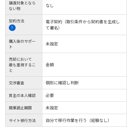
譲渡対象となら
なし
ない物
契約方法
電子契約（取引条件から契約書を生成し
て署名）
?
購入後のサポー
未設定
ト
売却において
金額
最も重視するこ
と
個別に確認し判断
交渉審査
必要
買主の本人確認
未設定
競業避止期間
自分で移行作業を行う（経験なし）
サイト移行方法