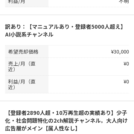
利益/月
不明
訳あり：【マニュアルあり・登録者5000人超え】
AI小説系チャンネル
希望売却価格
¥30,000
売上/月（直
¥0
近）
利益/月（直
¥0
近）
【登録者2890人超・10万再生超の実績あり】少子
化・社会問題特化の2ch解説チャンネル。大人向け
広告層がメイン【属人性なし】