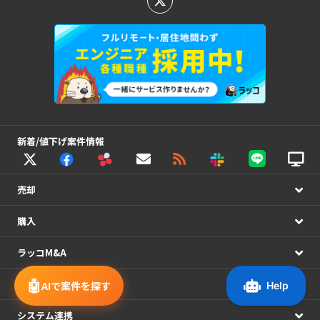
新着/値下げ案件情報
売却
購入
ラッコM&A
🤖
サポート
AIで案件を探す
システム連携