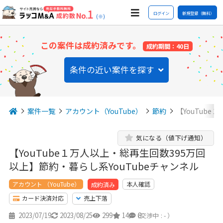
ログイン
新規登録（無料）
(※)
この案件は成約済みです。
成約期間：40日
条件の近い案件を探す
案件一覧
アカウント（YouTube）
節約
【YouTub
気になる（値下げ通知）
【YouTube１万人以上・総再生回数395万回
以上】節約・暮らし系YouTubeチャンネル
アカウント （YouTube）
本人確認
成約済み
カード決済対応
売上下落
2023/07/19
2023/08/25
299
14
8
（交渉中 : - ）