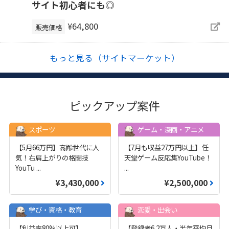
サイト初心者にも◎
¥64,800
販売価格
もっと見る（サイトマーケット）
ピックアップ案件
スポーツ
ゲーム・漫画・アニメ
【5月66万円】高齢世代に人
【7月も収益27万円以上】任
気！右肩上がりの格闘技
天堂ゲーム反応集YouTube！
YouTu
...
...
¥3,430,000
¥2,500,000
学び・資格・教育
恋愛・出会い
【利益率80%以上可】
【登録者6.2万人・半年平均月