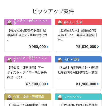
ピックアップ案件
エンタメ・芸能・トレン
暮らし・生活
ド
【毎月5万円前後の収益】記
【登録者1万人】健康系非属
事数600以上のVTuber特化サ
人YouTube｜非属人運営可｜
...
台
...
¥960,000
¥5,030,000
エンタメ・芸能・トレン
人材・転職
ド
【稼働済：即日運用】アー
【SaaS】年間契約1社・販路5
ティスト・ライバー向け会員
社接続済みAI目標管理一式譲
課金・投げ
...
...
¥7,500,000
¥1,900,000
金融・投資・仮想通貨
ファッション
【10年以上の運用実績】金融
【日本国内における販売権契