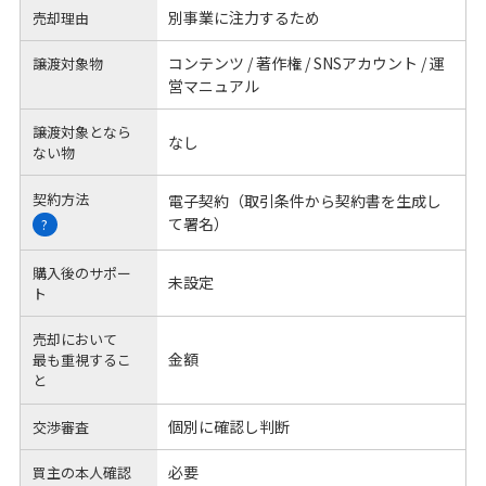
別事業に注力するため
売却理由
コンテンツ / 著作権 / SNSアカウント / 運
譲渡対象物
営マニュアル
譲渡対象となら
なし
ない物
契約方法
電子契約（取引条件から契約書を生成し
て署名）
?
購入後のサポー
未設定
ト
売却において
金額
最も重視するこ
と
個別に確認し判断
交渉審査
必要
買主の本人確認