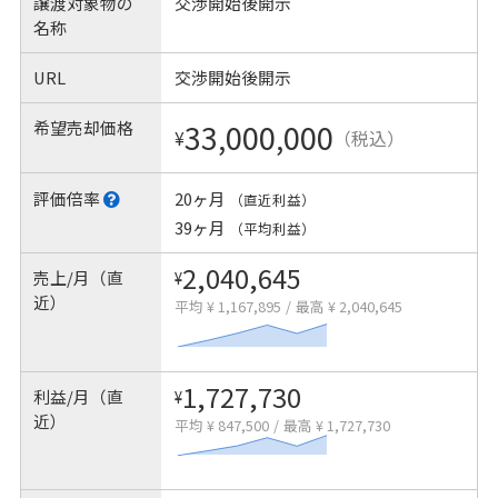
譲渡対象物の
交渉開始後開示
名称
URL
交渉開始後開示
希望売却価格
33,000,000
¥
（税込）
評価倍率
20ヶ月
（直近利益）
39ヶ月
（平均利益）
2,040,645
売上/月（直
¥
近）
平均 ¥ 1,167,895
/
最高 ¥ 2,040,645
1,727,730
利益/月（直
¥
近）
平均 ¥ 847,500
/
最高 ¥ 1,727,730