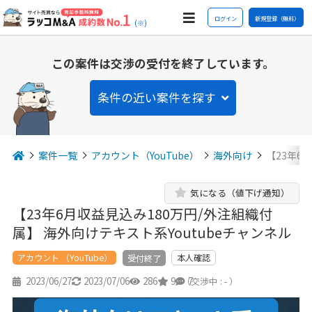
ログイン
新規登録（無料）
(※)
この案件は交渉の受付を終了しています。
条件の近い案件を探す
案件一覧
アカウント（YouTube）
海外向け
【23年6
気になる（値下げ通知）
【23年6月収益見込み180万円/外注組織付
属】 海外向けテキスト系Youtubeチャンネル
アカウント （YouTube）
本人確認
受付終了
2023/06/27
2023/07/06
286
9
7
（交渉中 : - ）