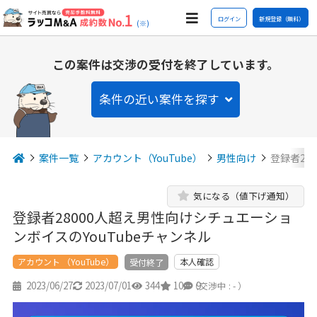
ログイン
新規登録（無料）
(※)
この案件は交渉の受付を終了しています。
条件の近い案件を探す
案件一覧
アカウント（YouTube）
男性向け
登録者28
気になる（値下げ通知）
登録者28000人超え男性向けシチュエーショ
ンボイスのYouTubeチャンネル
アカウント （YouTube）
本人確認
受付終了
2023/06/27
2023/07/01
344
10
9
（交渉中 : - ）