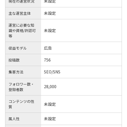
未設定
現在の運営状況
未設定
主な運営主体
運営に必要な知
未設定
識や
資格/許認可
等
広告
収益モデル
756
投稿数
SEO/SNS
集客方法
フォロワー数・
28,000
登録者数
コンテンツの性
未設定
質
未設定
属人性