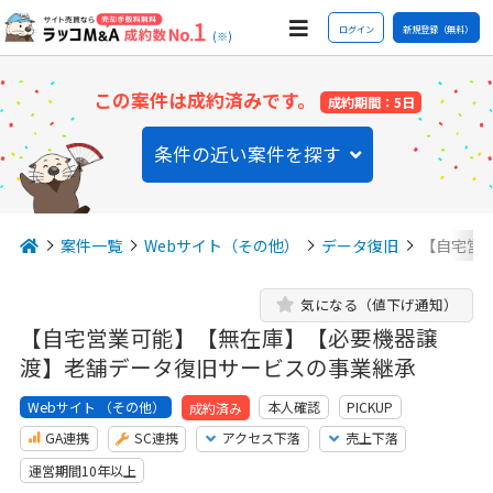
ログイン
新規登録（無料）
(※)
この案件は成約済みです。
成約期間：5日
条件の近い案件を探す
案件一覧
Webサイト（その他）
データ復旧
【自宅営
気になる（値下げ通知）
【自宅営業可能】【無在庫】【必要機器譲
渡】老舗データ復旧サービスの事業継承
Webサイト （その他）
本人確認
PICKUP
成約済み
GA連携
SC連携
アクセス下落
売上下落
運営期間10年以上