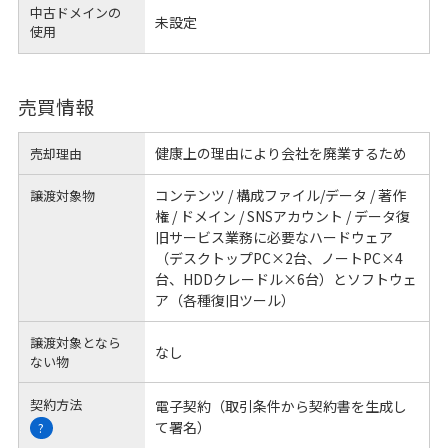
中古ドメインの
未設定
使用
売買情報
健康上の理由により会社を廃業するため
売却理由
コンテンツ / 構成ファイル/データ / 著作
譲渡対象物
権 / ドメイン / SNSアカウント / データ復
旧サービス業務に必要なハードウェア
（デスクトップPC×2台、ノートPC×4
台、HDDクレードル×6台）とソフトウェ
ア（各種復旧ツール）
譲渡対象となら
なし
ない物
契約方法
電子契約（取引条件から契約書を生成し
て署名）
?