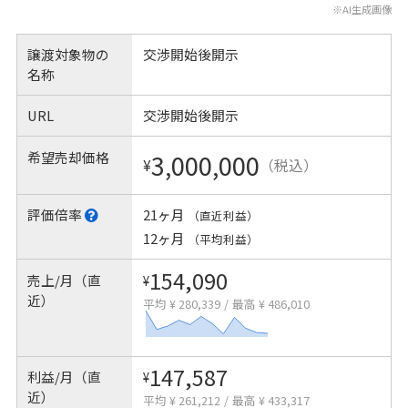
※AI生成画像
譲渡対象物の
交渉開始後開示
名称
URL
交渉開始後開示
希望売却価格
3,000,000
¥
（税込）
評価倍率
21ヶ月
（直近利益）
12ヶ月
（平均利益）
154,090
売上/月（直
¥
近）
平均 ¥ 280,339
/
最高 ¥ 486,010
147,587
利益/月（直
¥
近）
平均 ¥ 261,212
/
最高 ¥ 433,317