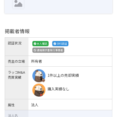
掲載者情報
認証状況
本人確認
SMS認証
適格請求書発行事業者
所有者
売主の立場
ラッコM&A
1件以上の売却実績
売買実績
購入実績なし
法人
属性
法人名