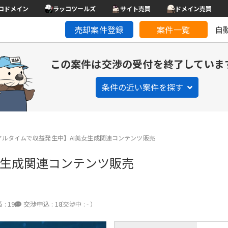
コドメイン
ラッコツールズ
サイト売買
ドメイン売買
売却案件登録
案件一覧
自
この案件は交渉の受付を終了していま
条件の近い案件を探す
アルタイムで収益発生中】AI美女生成関連コンテンツ販売
女生成関連コンテンツ販売
 :
19
交渉申込 :
18
（交渉中 : - ）