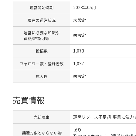
2023年05月
運営開始時期
未設定
現在の運営状況
運営に必要な知識や
未設定
資格/許認可等
1,073
投稿数
1,037
フォロワー数・登録者数
未設定
属人性
売買情報
運営リソース不足/別事業に注力
売却理由
あり
譲渡対象とならない物
Tipsのアカウント（簡単に作成