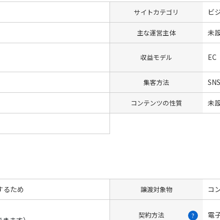
ビ
サイトカテゴリ
未
主な運営主体
EC
収益モデル
SN
集客方法
未
コンテンツの性質
するため
コン
譲渡対象物
電
契約方法
?
できます）