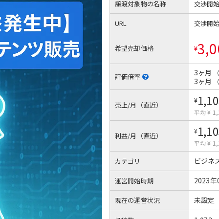
譲渡対象物の名称
交渉開
URL
交渉開
3,0
希望売却価格
¥
3ヶ月
評価倍率
3ヶ月
1,10
¥
売上/月（直近）
平均 ¥ 1,
1,10
¥
利益/月（直近）
平均 ¥ 1,
ビジネ
カテゴリ
2023年
運営開始時期
未設定
現在の運営状況