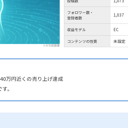
1,073
投稿数
フォロワー数・
1,037
登録者数
EC
収益モデル
未設定
コンテンツの性質
※AI生成画像
40万円近くの売り上げ達成
です。