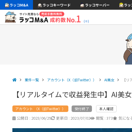
ラッコM&A
ラッコキーワード
ラッコサーバー
ラッ
(※)
案件一覧
アカウント（X（旧Twitter））
AI美女
【リ
【リアルタイムで収益発生中】AI美
アカウント （X（旧Twitter））
本人確認
受付終了
公開日 :
2023/06/29
更新日 :
2023/07/02
閲覧 :
373
気になる