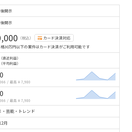
始後開示
始後開示
0,000
（税込）
カード決済対応
格30万円以下の案件はカード決済がご利用可能です
（直近利益）
（平均利益）
0
366
/
最高 ¥ 7,980
0
366
/
最高 ¥ 7,980
メ・芸能・トレンド
12月