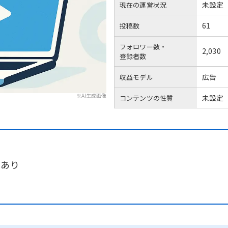
未設定
現在の運営状況
61
投稿数
フォロワー数・
2,030
登録者数
広告
収益モデル
※AI生成画像
未設定
コンテンツの性質
画あり