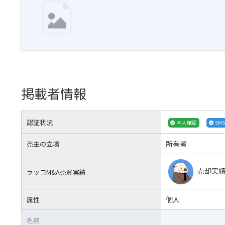
掲載者情報
認証状況
本人確認
SM
所有者
売主の立場
売却実
ラッコM&A売買実績
個人
属性
名前