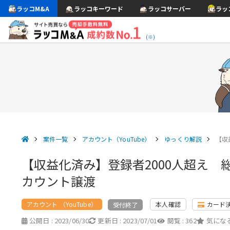
ラッコM&A
ラッコキーワード
ラッコサーバー
ラッ
(※)
案件一覧
アカウント（YouTube）
ゆっくり解説
【収
【収益化済み】登録者2000人超え 
カウント譲渡
アカウント （YouTube）
本人確認
カード
受付終了
公開日 :
2023/06/30
更新日 :
2023/07/01
閲覧 :
362
気になる