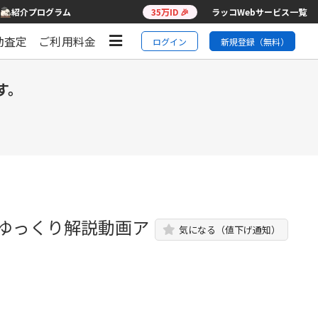
紹介プログラム
35万ID 🎉
ラッコWebサービス一覧
動査定
ご利用料金
ログイン
新規登録（無料）
す。
 ゆっくり解説動画ア
気になる（値下げ通知）