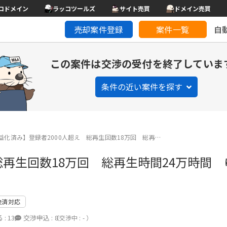
コドメイン
ラッコツールズ
サイト売買
ドメイン売買
売却案件登録
案件一覧
自
この案件は交渉の受付を終了していま
条件の近い案件を探す
益化済み】登録者2000人超え 総再生回数18万回 総再…
総再生回数18万回 総再生時間24万時間
決済対応
 :
13
交渉申込 :
8
（交渉中 : - ）