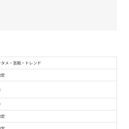
ンタメ・芸能・トレンド
設定
告
O
設定
設定