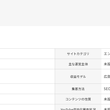
エ
サイトカテゴリ
未
主な運営主体
広
収益モデル
SE
集客方法
未
コンテンツの性質
未
YouTube収益化審査状況