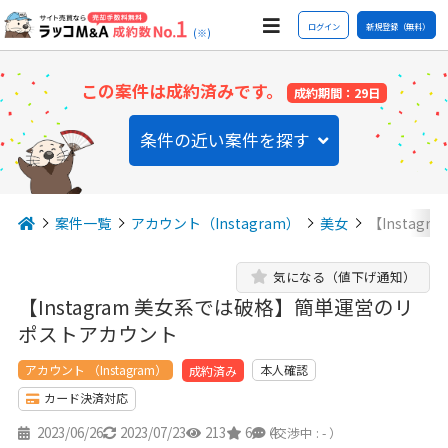
ログイン
新規登録（無料）
(※)
この案件は成約済みです。
成約期間：29日
条件の近い案件を探す
案件一覧
アカウント（Instagram）
美女
【Insta
気になる（値下げ通知）
【Instagram 美女系では破格】簡単運営のリ
ポストアカウント
アカウント （Instagram）
本人確認
成約済み
カード決済対応
2023/06/26
2023/07/23
213
6
4
（交渉中 : - ）