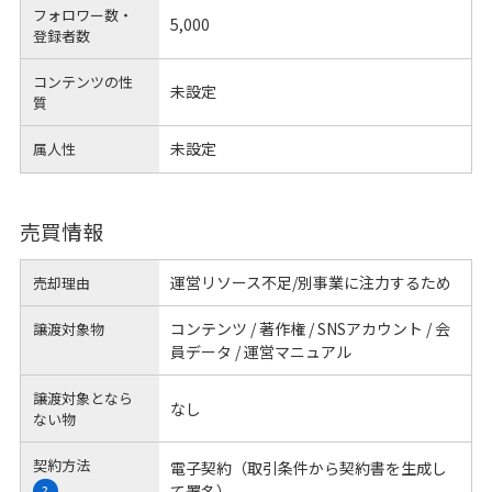
フォロワー数・
5,000
登録者数
コンテンツの性
未設定
質
未設定
属人性
売買情報
運営リソース不足/別事業に注力するため
売却理由
コンテンツ / 著作権 / SNSアカウント / 会
譲渡対象物
員データ / 運営マニュアル
譲渡対象となら
なし
ない物
契約方法
電子契約（取引条件から契約書を生成し
て署名）
?