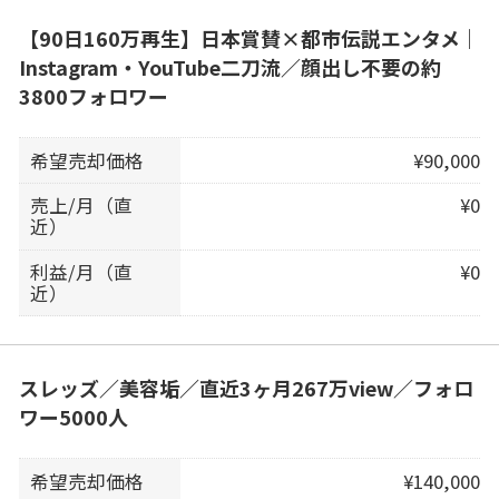
【90日160万再生】日本賞賛×都市伝説エンタメ｜
Instagram・YouTube二刀流／顔出し不要の約
3800フォロワー
希望売却価格
¥90,000
売上/月（直
¥0
近）
利益/月（直
¥0
近）
スレッズ／美容垢／直近3ヶ月267万view／フォロ
ワー5000人
希望売却価格
¥140,000