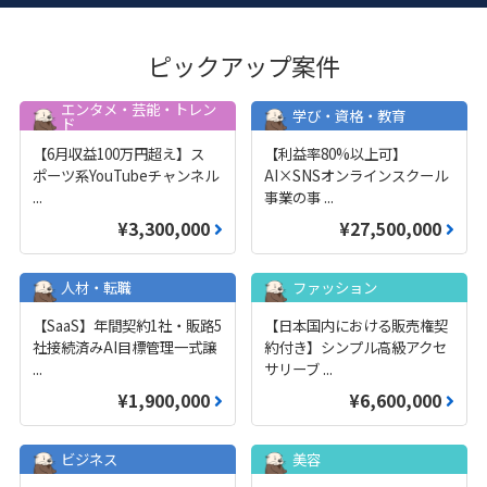
ピックアップ案件
エンタメ・芸能・トレン
学び・資格・教育
ド
【6月収益100万円超え】ス
【利益率80%以上可】
ポーツ系YouTubeチャンネル
AI×SNSオンラインスクール
...
事業の事
...
¥3,300,000
¥27,500,000
人材・転職
ファッション
【SaaS】年間契約1社・販路5
【日本国内における販売権契
社接続済みAI目標管理一式譲
約付き】シンプル高級アクセ
...
サリーブ
...
¥1,900,000
¥6,600,000
ビジネス
美容