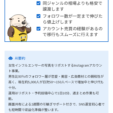
同ジャンルの相場よりも格安で
譲渡します
フォロワー数が一定まで伸びた
ら値上げします
アカウント売買の経験があるの
で移行もスムーズに行えます
AI要約
女性インフルエンサーの写真をリポストするInstagramアカウン
ト事業。
男性比93％のフォロワー層が恋愛・美容・広告商材との親和性が
高く、現在約5,000人が日次50〜150人ペースで増加中と伸び代も
十分。
運用はリポスト・予約投稿中心で1日10分、週まとめ作業も可
能。
画面共有による2週間の引継ぎサポート付きで、SNS運営初心者で
も短時間で収益化準備が整います。