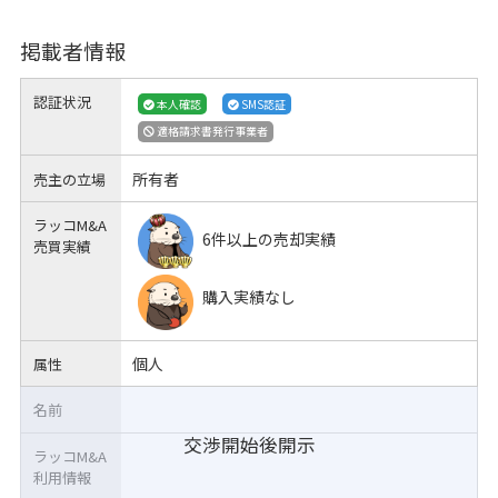
掲載者情報
認証状況
本人確認
SMS認証
適格請求書発行事業者
所有者
売主の立場
ラッコM&A
6件以上の売却実績
売買実績
購入実績なし
個人
属性
名前
交渉開始後開示
ラッコM&A
利用情報