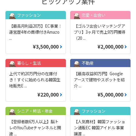
ピックアップ案件
ファッション
恋愛・出会い
【最高月利益20万】EC事業：
【ゴルフ出会いマッチングア
運営歴4年の商標付きAmazo
プリ】3ヶ月で売上9万円獲得
...
（20
...
¥3,500,000
¥2,000,000
暮らし・生活
不動産
上代で約20万円分の在庫付
【最高収益80万円】Google
き！すぐに始められる韓国生
アースで建物やスポットを紹
地販売E
...
介
...
¥220,000
¥5,000,000
シニア・終活・年金
ファッション
【登録者数6万人以上】脳ト
【人気商材】韓国ファッショ
レのYouTubeチャンネルと関
ン通販EC 韓国アイドル 事業
連
...
譲渡
...