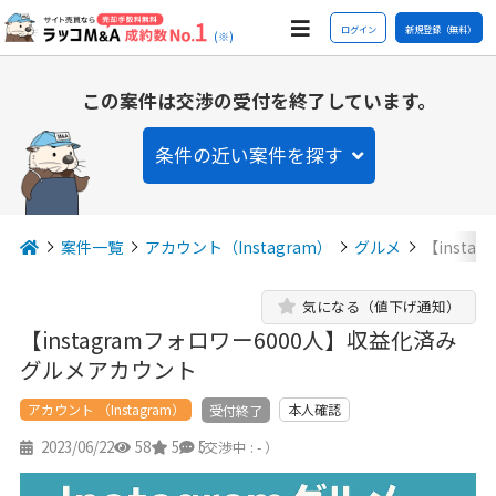
ログイン
新規登録（無料）
(※)
この案件は交渉の受付を終了しています。
条件の近い案件を探す
案件一覧
アカウント（Instagram）
グルメ
【inst
気になる（値下げ通知）
【instagramフォロワー6000人】収益化済み
グルメアカウント
アカウント （Instagram）
本人確認
受付終了
2023/06/22
58
5
5
（交渉中 : - ）