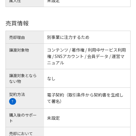
未設定
属人性
売買情報
別事業に注力するため
売却理由
コンテンツ / 著作権 / 利用中サービス利用
譲渡対象物
権 / SNSアカウント / 会員データ / 運営マ
ニュアル
譲渡対象となら
なし
ない物
契約方法
電子契約（取引条件から契約書を生成し
て署名）
?
購入後のサポー
未設定
ト
売却において