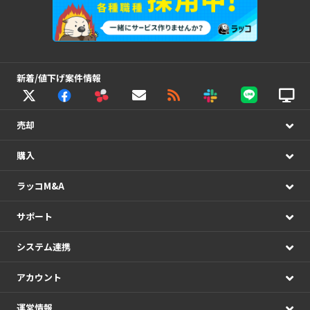
新着/値下げ案件情報
売却
購入
ラッコM&A
サポート
システム連携
アカウント
運営情報