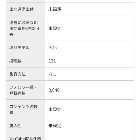
未設定
主な運営主体
運営に必要な知
未設定
識や
資格/許認可
等
広告
収益モデル
131
投稿数
なし
集客方法
フォロワー数・
3,640
登録者数
コンテンツの性
未設定
質
未設定
属人性
YouTube収益化審