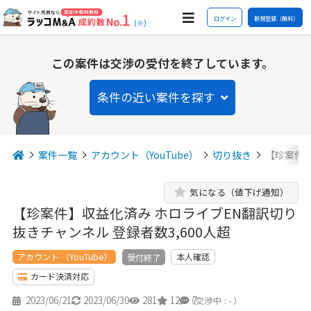
ログイン
新規登録（無料）
(※)
この案件は交渉の受付を終了しています。
条件の近い案件を探す
案件一覧
アカウント（YouTube）
切り抜き
【珍案件】
気になる（値下げ通知）
【珍案件】収益化済み ホロライブEN翻訳切り
抜きチャンネル 登録者数3,600人超
アカウント （YouTube）
本人確認
受付終了
カード決済対応
2023/06/21
2023/06/30
281
12
7
（交渉中 : - ）