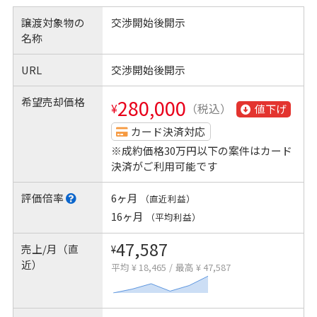
譲渡対象物の
交渉開始後開示
名称
URL
交渉開始後開示
希望売却価格
280,000
¥
（税込）
値下げ
カード決済対応
※成約価格30万円以下の案件はカード
決済がご利用可能です
評価倍率
6ヶ月
（直近利益）
16ヶ月
（平均利益）
47,587
売上/月（直
¥
近）
平均 ¥ 18,465
/
最高 ¥ 47,587