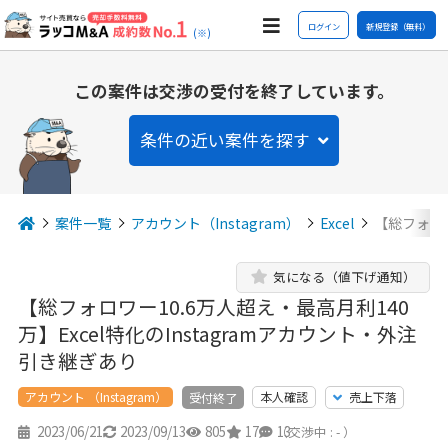
ログイン
新規登録（無料）
(※)
この案件は交渉の受付を終了しています。
条件の近い案件を探す
案件一覧
アカウント（Instagram）
Excel
【総フォロワ
気になる（値下げ通知）
【総フォロワー10.6万人超え・最高月利140
万】Excel特化のInstagramアカウント・外注
引き継ぎあり
アカウント （Instagram）
本人確認
売上下落
受付終了
2023/06/21
2023/09/13
805
17
13
（交渉中 : - ）