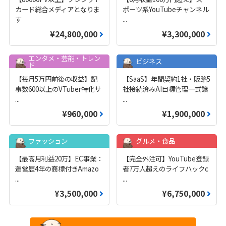
カード総合メディアとなりま
ポーツ系YouTubeチャンネル
す
...
¥24,800,000
¥3,300,000
エンタメ・芸能・トレン
ビジネス
ド
【毎月5万円前後の収益】記
【SaaS】年間契約1社・販路5
事数600以上のVTuber特化サ
社接続済みAI目標管理一式譲
...
...
¥960,000
¥1,900,000
ファッション
グルメ・食品
【最高月利益20万】EC事業：
【完全外注可】YouTube登録
運営歴4年の商標付きAmazo
者7万人超えのライフハックc
...
...
¥3,500,000
¥6,750,000