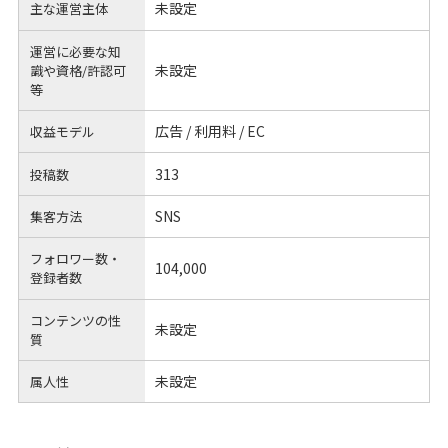
未設定
主な運営主体
運営に必要な知
未設定
識や
資格/許認可
等
広告 / 利用料 / EC
収益モデル
313
投稿数
SNS
集客方法
フォロワー数・
104,000
登録者数
コンテンツの性
未設定
質
未設定
属人性