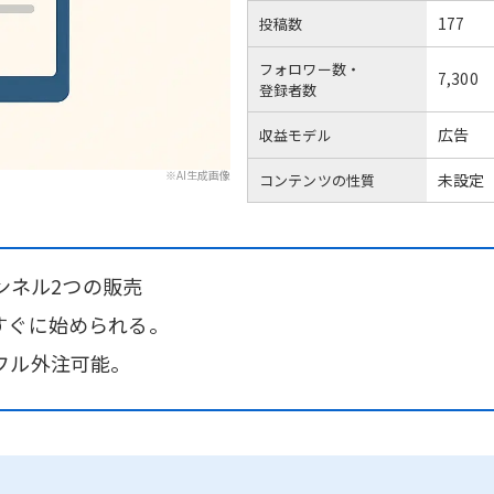
177
投稿数
フォロワー数・
7,300
登録者数
広告
収益モデル
※AI生成画像
未設定
コンテンツの性質
ャンネル2つの販売
すぐに始められる。
フル外注可能。