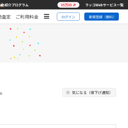
紹介プログラム
35万ID 🎉
ラッコWebサービス一覧
動査定
ご利用料金
ログイン
新規登録（無料）
す。
気になる（値下げ通知）