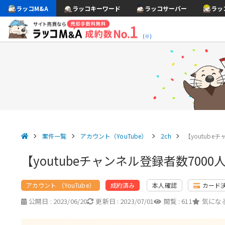
ラッコM&A
ラッコキーワード
ラッコサーバー
ラッ
(※)
案件一覧
アカウント（YouTube）
2ch
【youtub
【youtubeチャンネル登録者数70
アカウント （YouTube）
本人確認
カード
成約済み
公開日 :
2023/06/20
更新日 :
2023/07/01
閲覧 :
611
気になる