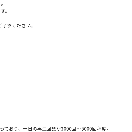
】。
ます。
ご了承ください。
ており、一日の再生回数が3000回～5000回程度。