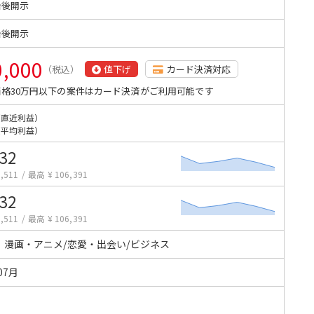
始後開示
始後開示
0,000
（税込）
値下げ
カード決済対応
格30万円以下の案件はカード決済がご利用可能です
（直近利益）
（平均利益）
532
,511
/
最高 ¥ 106,391
532
,511
/
最高 ¥ 106,391
・漫画・アニメ/恋愛・出会い/ビジネス
07月