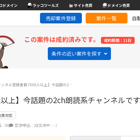
コドメイン
ラッコツールズ
サイト売買
ドメイン売買
売却案件登録
案件一覧
自
この案件は成約済みです。
成約期間：11日
条件の近い案件を探す
eチャンネル登録者数7000人以上】今話題の2…
00人以上】今話題の2ch朗読系チャンネルで
決済対応
 :
30
交渉申込 :
21
（交渉中 : - ）