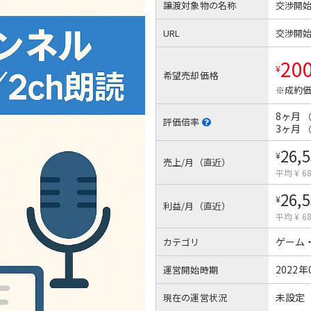
譲渡対象物の名称
交渉開
URL
交渉開
20
¥
希望売却価格
※成約価
8ヶ月
評価倍率
3ヶ月
26,
¥
売上/月（直近）
平均 ¥ 68
26,
¥
利益/月（直近）
平均 ¥ 68
ゲーム
カテゴリ
2022年
運営開始時期
未設定
現在の運営状況