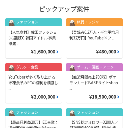
ピックアップ案件
ファッション
旅行・レジャー
【人気商材】韓国ファッショ
【登録者6.2万人・半年平均月
ン通販EC 韓国アイドル 事業
利32万円】YouTube×フ
...
譲渡
...
¥1,600,000
¥480,000
グルメ・食品
ゲーム・漫画・アニメ
YouTuberが多く取り上げる
【直近月間売上700万】ポケ
冷凍食品のECの権利を譲渡し
モンカードBASEサイトshop
...
...
¥2,000,000
¥18,500,000
ファッション
ファッション
【最高月利益20万】EC事業：
【SNS総フォロワー3200人／
運営歴4年の商標付きAmazo
既存顧客600名超】植物由来