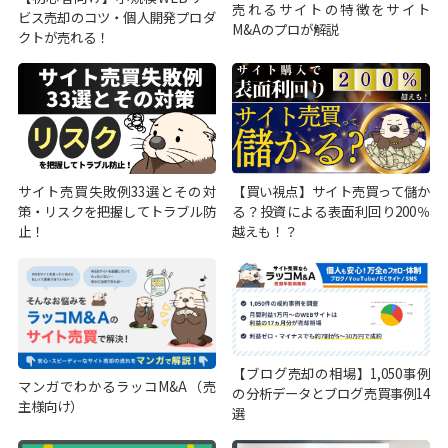
売れるサイトの特徴をサイト
ビス売却のコツ・個人開発プロダ
M&Aのプロが解説
クトが売れる！
サイト売買失敗例33選とその対
【買い視点】サイト売買って儲か
策・リスクを把握してトラブル防
る？投資による表面利回り200％
止！
越えも！？
【ブログ売却の相場】1,050事例
マンガでわかるラッコM&A（売
の分析データとブログ売買事例14
主様向け）
選