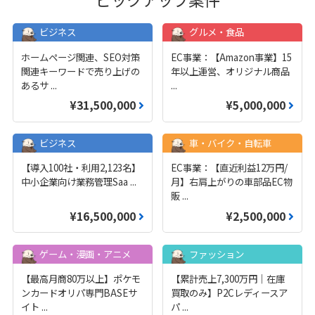
ビジネス
グルメ・食品
ホームページ関連、SEO対策
EC事業：【Amazon事業】15
関連キーワードで売り上げの
年以上運営、オリジナル商品
あるサ
...
...
¥31,500,000
¥5,000,000
ビジネス
車・バイク・自転車
【導入100社・利用2,123名】
EC事業：【直近利益12万円/
中小企業向け業務管理Saa
...
月】右肩上がりの車部品EC物
販
...
¥16,500,000
¥2,500,000
ゲーム・漫画・アニメ
ファッション
【最高月商80万以上】ポケモ
【累計売上7,300万円｜在庫
ンカードオリパ専門BASEサ
買取のみ】P2Cレディースア
イト
...
パ
...