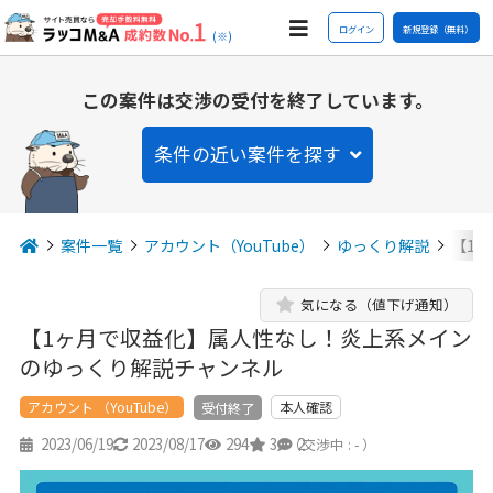
ログイン
新規登録（無料）
(※)
この案件は交渉の受付を終了しています。
条件の近い案件を探す
案件一覧
アカウント（YouTube）
ゆっくり解説
【1
気になる（値下げ通知）
【1ヶ月で収益化】属人性なし！炎上系メイン
のゆっくり解説チャンネル
アカウント （YouTube）
本人確認
受付終了
2023/06/19
2023/08/17
294
3
2
（交渉中 : - ）