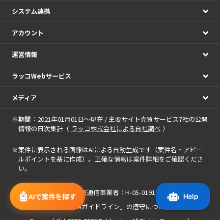
システム連携
アカウント
運営情報
ラッコWebサービス
メディア
※期間：2021年01月01日～現在 / 主要サイト売買サービス7社の公開
情報の日次集計（
ラッコ株式会社による自社調べ
）
※
案件に表示される画像
はAIによる自動生成です（案件名・アピー
ルポイントを基に作成）。正確な情報は案件詳細をご確認くださ
い。
届出電気通信事業者：H-05-01917
🤖
AIで案件を探す
「中小M&Aガイドライン」の遵守について