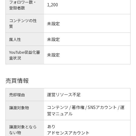
フォロワー数・
1,200
登録者数
コンテンツの性
未設定
質
未設定
属人性
YouTube収益化審
未設定
査状況
売買情報
運営リソース不足
売却理由
コンテンツ / 著作権 / SNSアカウント / 運
譲渡対象物
営マニュアル
あり
譲渡対象となら
ない物
アドセンスアカウント