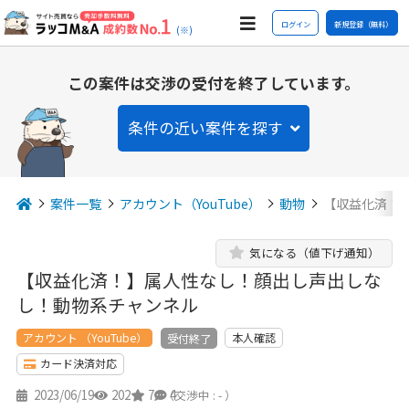
ログイン
新規登録（無料）
(※)
この案件は交渉の受付を終了しています。
条件の近い案件を探す
案件一覧
アカウント（YouTube）
動物
【収益化済！
気になる（値下げ通知）
【収益化済！】属人性なし！顔出し声出しな
し！動物系チャンネル
アカウント （YouTube）
本人確認
受付終了
カード決済対応
2023/06/19
202
7
4
（交渉中 : - ）