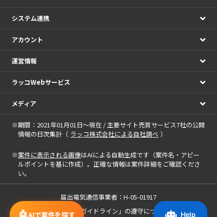
システム連携
アカウント
運営情報
ラッコWebサービス
メディア
※期間：2021年01月01日～現在 / 主要サイト売買サービス7社の公開
情報の日次集計（
ラッコ株式会社による自社調べ
）
※
案件に表示される画像
はAIによる自動生成です（案件名・アピー
ルポイントを基に作成）。正確な情報は案件詳細をご確認くださ
い。
届出電気通信事業者：H-05-01917
「中小M&Aガイドライン」の遵守について
🤖
AIで案件を探す