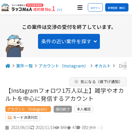
ログイン
新規登録（無料）
(※)
この案件は交渉の受付を終了しています。
条件の近い案件を探す
案件一覧
アカウント（Instagram）
オカルト
【Ins
気になる（値下げ通知）
【Instagramフォロワ1万人以上】雑学やオカ
ルトを中心に発信するアカウント
アカウント （Instagram）
本人確認
受付終了
カード決済対応
2023/06/15
2023/11/16
844
47
37
（交渉中 : - ）