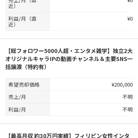
売上/月（直
¥0
近）
利益/月（直
¥0
近）
【総フォロワー5000人超・エンタメ雑学】独立2大
オリジナルキャラIPの動画チャンネル＆主要SNS一
括譲渡（特約有）
希望売却価格
¥200,000
売上/月
不明
利益/月
不明
【最高月収 約30万円実績】フィリピン女性インタ