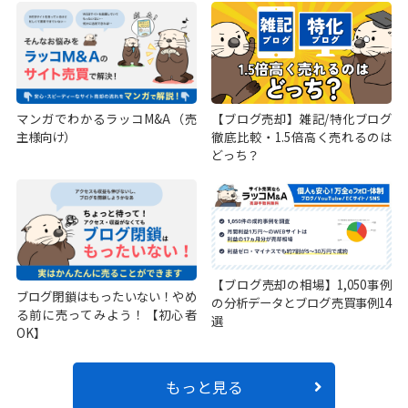
マンガでわかるラッコM&A（売
【ブログ売却】雑記/特化ブログ
主様向け）
徹底比較・1.5倍高く売れるのは
どっち？
【ブログ売却の相場】1,050事例
ブログ閉鎖はもったいない！やめ
の分析データとブログ売買事例14
る前に売ってみよう！【初心者
選
OK】
もっと見る