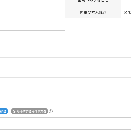
最も重視すること
必
買主の本人確認
S認証
適格請求書発行事業者