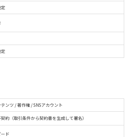
設定
告
S
設定
テンツ / 著作権 / SNSアカウント
子契約（取引条件から契約書を生成して署名）
ピード