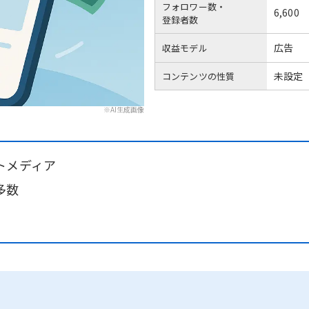
フォロワー数・
6,600
登録者数
広告
収益モデル
未設定
コンテンツの性質
※AI生成画像
トメディア
多数