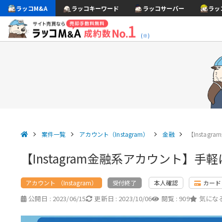
ラッコM&A
ラッコキーワード
ラッコサーバー
ラッ
(※)
案件一覧
アカウント（Instagram）
金融
【Insta
【Instagram金融系アカウント】
アカウント （Instagram）
本人確認
カード
受付終了
公開日 :
2023/06/15
更新日 :
2023/10/06
閲覧 :
909
気になる