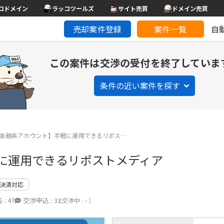
コドメイン
ラッコツールズ
サイト売買
ドメイン売買
売却案件登録
案件一覧
自
この案件は交渉の受付を終了していま
条件の近い案件を探す
gram金融系アカウント】手軽に運用できるリポス…
手軽に運用できるリポストメディア
決済対応
 :
47
交渉申込 :
31
（交渉中 : - ）