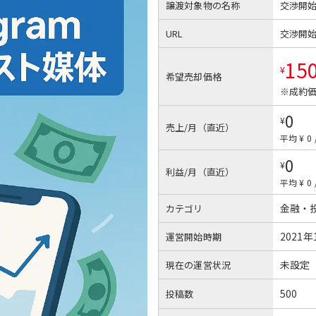
譲渡対象物の名称
交渉開
URL
交渉開
15
¥
希望売却価格
※成約価
0
¥
売上/月（直近）
平均 ¥ 0
0
¥
利益/月（直近）
平均 ¥ 0
金融・
カテゴリ
2021年
運営開始時期
未設定
現在の運営状況
500
投稿数