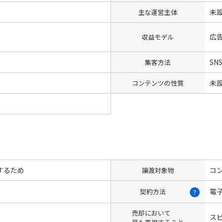
未
主な運営主体
広
収益モデル
SN
集客方法
未
コンテンツの性質
するため
コン
譲渡対象物
電
契約方法
?
売却において
ス