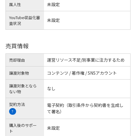
未設定
属人性
YouTube収益化審
未設定
査状況
売買情報
運営リソース不足/別事業に注力するため
売却理由
コンテンツ / 著作権 / SNSアカウント
譲渡対象物
譲渡対象となら
なし
ない物
契約方法
電子契約（取引条件から契約書を生成し
て署名）
?
購入後のサポー
未設定
ト