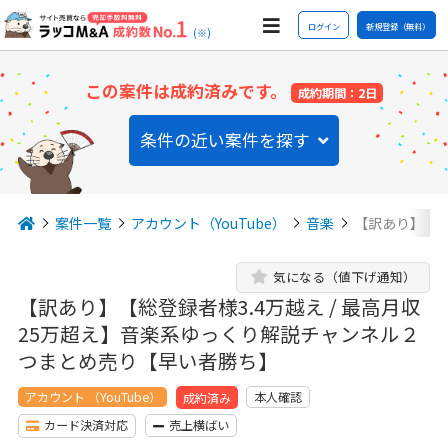
ログイン
新規登録（無料）
(※)
この案件は成約済みです。
成約期間：2日
条件の近い案件を探す
案件一覧
アカウント（YouTube）
音楽
【訳あり】【総
気になる（値下げ通知）
【訳あり】【総登録者様3.4万越え / 最高月収
25万超え】音楽系ゆっくり解説チャンネル２
つまとめ売り【早い者勝ち】
アカウント （YouTube）
本人確認
成約済み
カード決済対応
売上横ばい