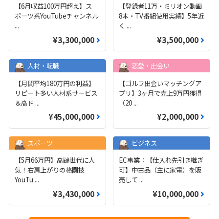
【6月収益100万円超え】ス
【登録者11万・ミリオン動画
ポーツ系YouTubeチャンネル
8本・TV番組使用実績】5年近
...
く
...
¥3,300,000
¥3,500,000
人材・転職
恋愛・出会い
【月間平均180万円の利益】
【ゴルフ出会いマッチングア
リピート多い人材系サービス
プリ】3ヶ月で売上9万円獲得
＆高ド
...
（20
...
¥45,000,000
¥2,000,000
スポーツ
ビジネス
【5月66万円】高齢世代に人
EC事業：【仕入れ先引き継ぎ
気！右肩上がりの格闘技
可】中古品（主に家電）を販
YouTu
...
売して
...
¥3,430,000
¥10,000,000