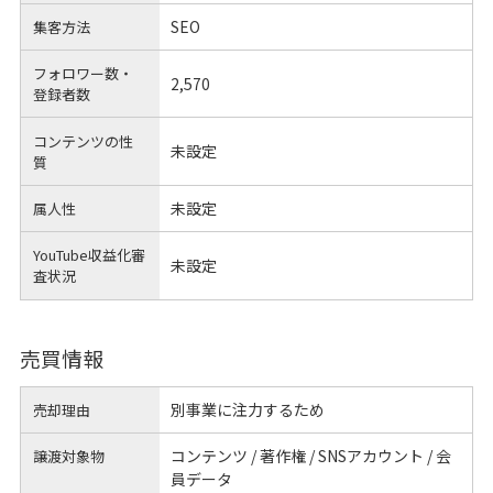
SEO
集客方法
フォロワー数・
2,570
登録者数
コンテンツの性
未設定
質
未設定
属人性
YouTube収益化審
未設定
査状況
売買情報
別事業に注力するため
売却理由
コンテンツ / 著作権 / SNSアカウント / 会
譲渡対象物
員データ