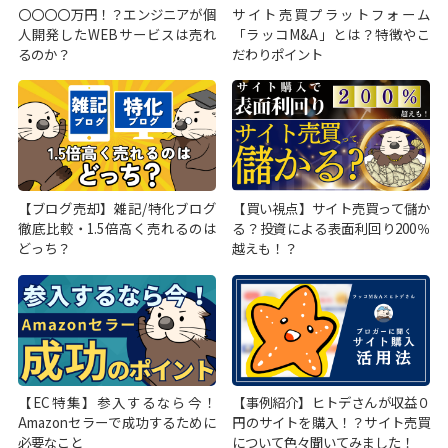
〇〇〇〇万円！？エンジニアが個
サイト売買プラットフォーム
人開発したWEBサービスは売れ
「ラッコM&A」とは？特徴やこ
るのか？
だわりポイント
【ブログ売却】雑記/特化ブログ
【買い視点】サイト売買って儲か
徹底比較・1.5倍高く売れるのは
る？投資による表面利回り200％
どっち？
越えも！？
【EC特集】参入するなら今！
【事例紹介】ヒトデさんが収益０
Amazonセラーで成功するために
円のサイトを購入！？サイト売買
必要なこと
について色々聞いてみました！