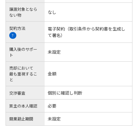
譲渡対象となら
なし
ない物
契約方法
電子契約（取引条件から契約書を生成し
て署名）
?
購入後のサポー
未設定
ト
売却において
金額
最も重視するこ
と
個別に確認し判断
交渉審査
必要
買主の本人確認
未設定
競業避止期間