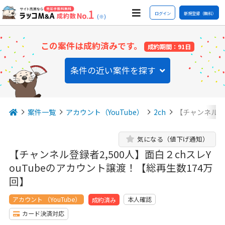
ログイン
新規登録（無料）
(※)
この案件は成約済みです。
成約期間：91日
条件の近い案件を探す
案件一覧
アカウント（YouTube）
2ch
【チャンネル登録
気になる（値下げ通知）
【チャンネル登録者2,500人】面白２chスレY
ouTubeのアカウント譲渡！【総再生数174万
回】
アカウント （YouTube）
本人確認
成約済み
カード決済対応