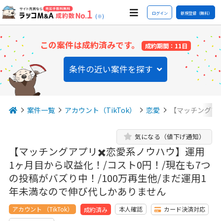
ログイン
新規登録（無料）
(※)
この案件は成約済みです。
成約期間：11日
条件の近い案件を探す
案件一覧
アカウント（TikTok）
恋愛
【マッチングア
気になる（値下げ通知）
【マッチングアプリ✖️恋愛系ノウハウ】運用
1ヶ月目から収益化！/コスト0円！/現在も7つ
の投稿がバズり中！/100万再生他/まだ運用1
年未満なので伸び代しかありません
アカウント （TikTok）
本人確認
カード決済対応
成約済み