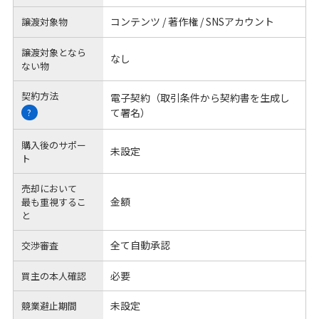
コンテンツ / 著作権 / SNSアカウント
譲渡対象物
譲渡対象となら
なし
ない物
契約方法
電子契約（取引条件から契約書を生成し
て署名）
?
購入後のサポー
未設定
ト
売却において
金額
最も重視するこ
と
全て自動承認
交渉審査
必要
買主の本人確認
未設定
競業避止期間