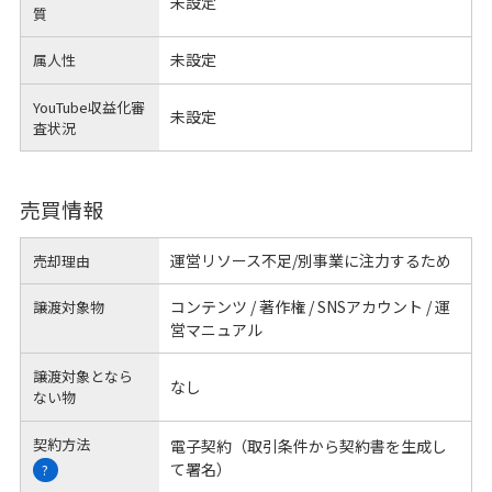
未設定
質
未設定
属人性
YouTube収益化審
未設定
査状況
売買情報
運営リソース不足/別事業に注力するため
売却理由
コンテンツ / 著作権 / SNSアカウント / 運
譲渡対象物
営マニュアル
譲渡対象となら
なし
ない物
契約方法
電子契約（取引条件から契約書を生成し
て署名）
?