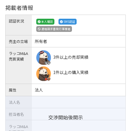
掲載者情報
認証状況
本人確認
SMS認証
適格請求書発行事業者
所有者
売主の立場
ラッコM&A
3件以上の売却実績
売買実績
1件以上の購入実績
法人
属性
法人名
担当者名
交渉開始後開示
ラッコM&A