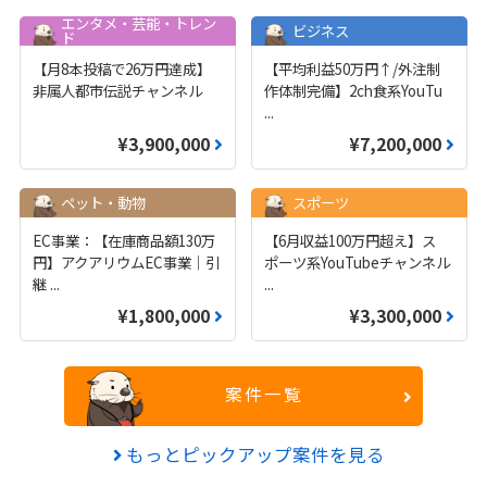
エンタメ・芸能・トレン
ビジネス
ド
【月8本投稿で26万円達成】
【平均利益50万円↑/外注制
非属人都市伝説チャンネル
作体制完備】2ch食系YouTu
...
¥3,900,000
¥7,200,000
ペット・動物
スポーツ
EC事業：【在庫商品額130万
【6月収益100万円超え】ス
円】アクアリウムEC事業｜引
ポーツ系YouTubeチャンネル
継
...
...
¥1,800,000
¥3,300,000
案件一覧
もっとピックアップ案件を見る