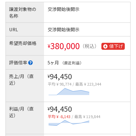
譲渡対象物の
交渉開始後開示
名称
URL
交渉開始後開示
希望売却価格
380,000
¥
（税込）
値下げ
評価倍率
5ヶ月
（直近利益）
94,450
売上/月（直
¥
近）
平均 ¥ 98,774
/
最高 ¥ 223,344
94,450
利益/月（直
¥
近）
平均 ¥ -8,143
/
最高 ¥ 119,844