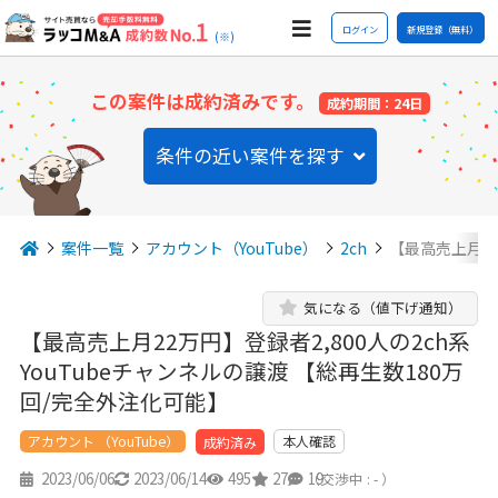
ログイン
新規登録（無料）
(※)
この案件は成約済みです。
成約期間：24日
条件の近い案件を探す
案件一覧
アカウント（YouTube）
2ch
【最高売上月22
気になる（値下げ通知）
【最高売上月22万円】登録者2,800人の2ch系
YouTubeチャンネルの譲渡 【総再生数180万
回/完全外注化可能】
アカウント （YouTube）
本人確認
成約済み
2023/06/06
2023/06/14
495
27
19
（交渉中 : - ）