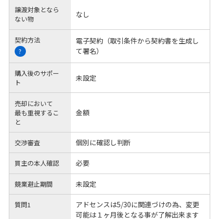
譲渡対象となら
なし
ない物
契約方法
電子契約（取引条件から契約書を生成し
て署名）
?
購入後のサポー
未設定
ト
売却において
金額
最も重視するこ
と
個別に確認し判断
交渉審査
必要
買主の本人確認
未設定
競業避止期間
アドセンスは5/30に関連づけの為、変更
質問1
可能は１ヶ月後となる事が了解出来ます