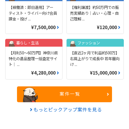
【稼働済：即日運用】アー
【権利譲渡】約50万円での販
ティスト・ライバー向け会員
売実績あり｜占い・心理・自
課金・投げ
...
己理解
...
¥7,500,000
¥120,000
暮らし・生活
ファッション
【月利50〜60万円】神奈川県
【直近2ヶ月で利益約500万】
特化の遺品整理一括査定サイ
右肩上がりで成長中 若年層向
ト｜
...
け
...
¥4,280,000
¥15,000,000
案件一覧
もっとピックアップ案件を見る