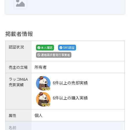
掲載者情報
認証状況
本人確認
SMS認証
適格請求書発行事業者
所有者
売主の立場
ラッコM&A
6件以上の売却実績
売買実績
6件以上の購入実績
個人
属性
名前