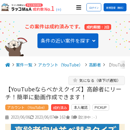
ログイン
新規登録（無料）
(※)
この案件は成約済みです。
成約期間：2日
条件の近い案件を探す
案件一覧
アカウント（YouTube）
高齢者
【YouTu
気になる（値下げ通知）
【YouTubeならべかえクイズ】高齢者にリー
チ！簡単に動画作成できます！
アカウント （YouTube）
本人確認
PICKUP
成約済み
2023/06/06
2023/06/07
163
8
3
（交渉中 : - ）