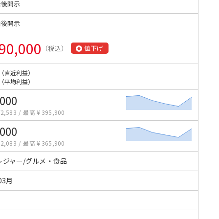
始後開示
始後開示
90,000
（税込）
値下げ
（直近利益）
（平均利益）
,000
2,583
/
最高 ¥ 395,900
,000
2,083
/
最高 ¥ 365,900
レジャー/グルメ・食品
03月