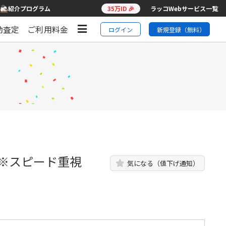
紹介プログラム
35万ID 🎉
ラッコWebサービス一覧
動査定
ご利用料金
ログイン
新規登録（無料）
 ※スピード重視
気になる（値下げ通知）