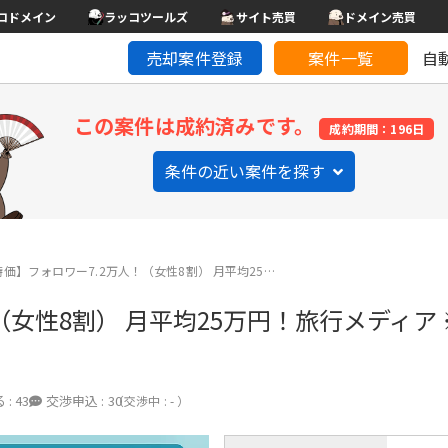
コドメイン
ラッコツールズ
サイト売買
ドメイン売買
売却案件登録
案件一覧
自
この案件は成約済みです。
成約期間：196日
条件の近い案件を探す
価】フォロワー7.2万人！（女性8割） 月平均25…
（女性8割） 月平均25万円！旅行メディア
 :
43
交渉申込 :
30
（交渉中 : - ）