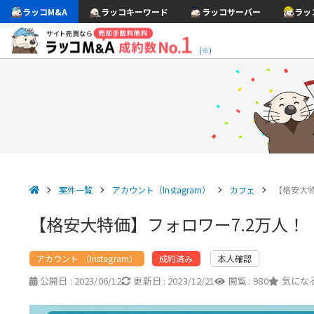
ラッコM&A
ラッコキーワード
ラッコサーバー
ラッ
(※)
案件一覧
アカウント（Instagram）
カフェ
【格安大特
【格安大特価】フォロワー7.2万人！
アカウント （Instagram）
本人確認
成約済み
公開日 :
2023/06/12
更新日 :
2023/12/21
閲覧 :
980
気になる