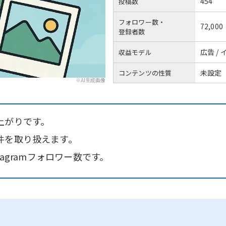
454
投稿数
フォロワー数・
72,000
登録者数
広告 /
収益モデル
未設定
コンテンツの性質
※AI生成画像
上がりです。
件を取り扱えます。
tagramフォロワー数です。