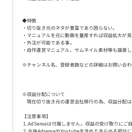
◆特徴
・切り抜き元のネタが豊富であり困らない。
・マニュアルを元に動画を量産すれば収益拡大が見
・外注が可能である事。
・自作運営マニュアル、サムネイル素材等も譲渡し
※チャンネル名、登録者数などの詳細はお問い合わ
※収益分配について
現在切り抜き元の運営会社移行の為、収益分配はあ
【注意事項】
１.AdSenseは付属しません。収益の受け取りにご
２.今後AdsenseやYoutubeを含めたあら