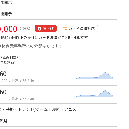
始後開示
始後開示
0,000
（税込）
値下げ
カード決済対応
格30万円以下の案件はカード決済がご利用可能です
り抜き元事務所への分配は０です！
（直近利益）
（平均利益）
060
,383
/
最高 ¥ 65,940
060
,383
/
最高 ¥ 65,940
メ・芸能・トレンド/ゲーム・漫画・アニメ
09月