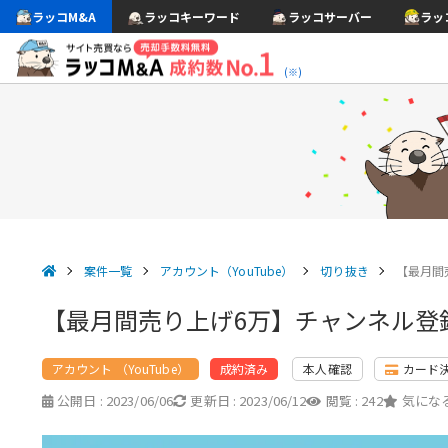
ラッコM&A
ラッコキーワード
ラッコサーバー
ラッ
(※)
案件一覧
アカウント（YouTube）
切り抜き
【最月間
【最月間売り上げ6万】チャンネル登
アカウント （YouTube）
本人確認
カード
成約済み
公開日 :
2023/06/06
更新日 :
2023/06/12
閲覧 :
242
気になる