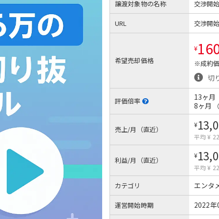
譲渡対象物の名称
交渉開
URL
交渉開
16
¥
希望売却価格
※成約価
切
13ヶ月
評価倍率
8ヶ月
13,
¥
売上/月（直近）
平均 ¥ 22
13,
¥
利益/月（直近）
平均 ¥ 22
エンタ
カテゴリ
2022年
運営開始時期