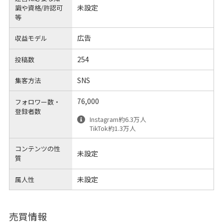
未設定
識や
資格/許認可
等
広告
収益モデル
254
投稿数
SNS
集客方法
76,000
フォロワー数・
登録者数
Instagram約6.3万人
TikTok約1.3万人
コンテンツの性
未設定
質
未設定
属人性
売買情報