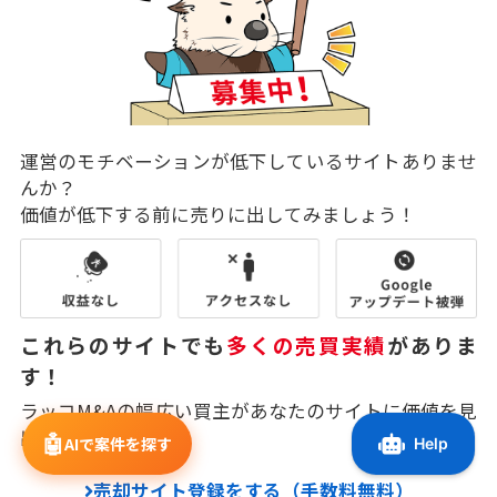
運営のモチベーションが低下しているサイトありませ
んか？
価値が低下する前に売りに出してみましょう！
これらのサイトでも
多くの売買実績
がありま
す！
ラッコM&Aの幅広い買主があなたのサイトに価値を見
出してくれます。
🤖
AIで案件を探す
売却サイト登録をする（手数料無料）