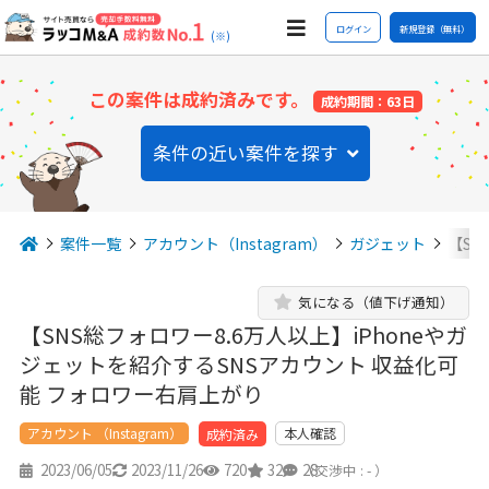
ログイン
新規登録（無料）
(※)
この案件は成約済みです。
成約期間：63日
条件の近い案件を探す
案件一覧
アカウント（Instagram）
ガジェット
【SN
気になる（値下げ通知）
【SNS総フォロワー8.6万人以上】iPhoneやガ
ジェットを紹介するSNSアカウント 収益化可
能 フォロワー右肩上がり
アカウント （Instagram）
本人確認
成約済み
2023/06/05
2023/11/26
720
32
28
（交渉中 : - ）