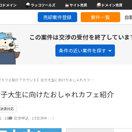
コドメイン
ラッコツールズ
サイト売買
ドメイン売買
売却案件登録
案件一覧
自
この案件は交渉の受付を終了していま
条件の近い案件を探す
定カフェ紹介アカウント】女子大生に向けたおしゃれカフ…
女子大生に向けたおしゃれカフェ紹介
決済対応
 :
18
交渉申込 :
17
（交渉中 : - ）