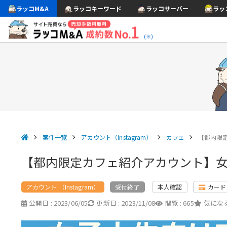
ラッコM&A
ラッコキーワード
ラッコサーバー
ラッ
(※)
案件一覧
アカウント（Instagram）
カフェ
【都内限
【都内限定カフェ紹介アカウント】
アカウント （Instagram）
本人確認
カード
受付終了
公開日 :
2023/06/05
更新日 :
2023/11/08
閲覧 :
665
気になる