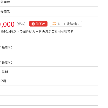
始後開示
始後開示
0,000
（税込）
値下げ
カード決済対応
格30万円以下の案件はカード決済がご利用可能です
/
最高 ¥ 0
/
最高 ¥ 0
・食品
12月