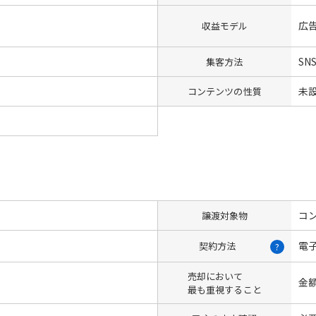
広告
収益モデル
SN
集客方法
未
コンテンツの性質
コン
譲渡対象物
電
契約方法
?
売却において
金
最も重視すること