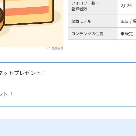
フォロワー数・
2,026
登録者数
広告 /
収益モデル
未設定
コンテンツの性質
※AI生成画像
ーマットプレゼント！
ント！