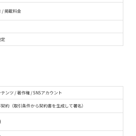
 / 掲載料金
S
設定
テンツ / 著作権 / SNSアカウント
子契約（取引条件から契約書を生成して署名）
額